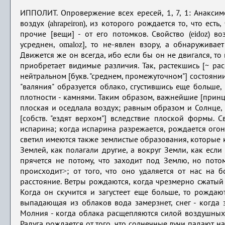
ИППОЛИТ. Опровержение всех ересей, 1, 7, 1: Анаксиме
ahrapeiron
воздух (
), из которого рождается то, что есть
eidoz
прочие [вещи] - от его потомков. Свойство (
) во
omaloz
усреднен,
], то не-явлен взору, а обнаруживае
Движется же он всегда, ибо если бы он не двигался, то 
приобретает видимые различия. Так, растекшись [~ ра
нейтральном [букв. "среднем, промежуточном"] состоянии
"валяния" образуется облако, сгустившись еще больше,
плотности - камнями. Таким образом, важнейшие [прин
плоская и оседлала воздух; равным образом и Солнце, 
[собств. "ездят верхом"] вследствие плоской формы. 
испарина; когда испарина разрежается, рождается огонь
светил имеются также землистые образования, которые к
Землей, как полагали другие, а вокруг Земли, как ес
прячется не потому, что заходит под Землю, но пото
>
происходит
; от того, что оно удаляется от нас на 
расстояние. Ветры рождаются, когда чрезмерно сжатый
Когда он скучится и загустеет еще больше, то рождают
выпадающая из облаков вода замерзнет, снег - когда 
Молния - когда облака расщепляются силой воздушных
Радуга рождается от того, что солнечные лучи падают н