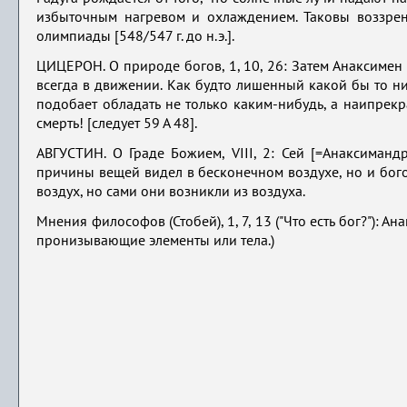
избыточным нагревом и охлаждением. Таковы воззрен
олимпиады [548/547 г. до н.э.].
ЦИЦЕРОН. О природе богов, 1, 10, 26: Затем Анаксимен п
всегда в движении. Как будто лишенный какой бы то ни
подобает обладать не только каким-нибудь, а наипрекр
смерть! [следует 59 А 48].
АВГУСТИН. О Граде Божием, VIII, 2: Сей [=Анаксиманд
причины вещей видел в бесконечном воздухе, но и богов
воздух, но сами они возникли из воздуха.
Мнения философов (Стобей), 1, 7, 13 ("Что есть бог?"): 
пронизывающие элементы или тела.)