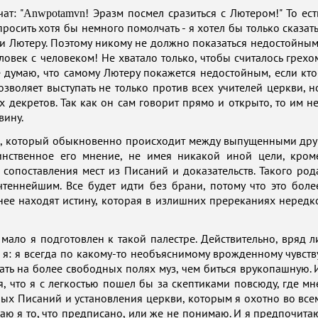
Anwpotamvn
ат: "
! Эразм посмел сразиться с Лютером!" То ест
росить хотя бы немного помолчать - я хотел бы только сказать
ти Лютеру. Поэтому никому не должно показаться недостойным
ловек с человеком! Не хватало только, чтобы считалось грехо
 думаю, что самому Лютеру покажется недостойным, если кто
озволяет выступать не только против всех учителей церкви, н
 декретов. Так как он сам говорит прямо и открыто, то им не
вину.
кой, который обыкновенно происходит между выпущенными дру
динственное его мнение, не имея никакой иной цели, кром
опоставления мест из Писаний и доказательств. Такого род
теннейшим. Все будет идти без брани, потому что это боле
нее находят истину, которая в излишних пререканиях нередк
мало я подготовлен к такой палестре. Действительно, вряд л
 я: я всегда по какому-то необъяснимому врожденному чувств
ать на более свободных полях муз, чем биться врукопашную. 
 что я с легкостью пошел бы за скептиками повсюду, где мн
ых Писаний и установления церкви, которым я охотно во все
аю я то, что предписано, или же не понимаю. И я предпочита