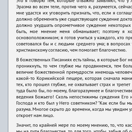
Это я говорю тем, которые отважно заявляют, что у
Эразма во всем теле, против чего я, разумеется, сейч
мне удастся их уговорить признать, что, если я согла
должно обременять уже существующее суждение докторо
должно ухудшать опрометчивое суждение некоторых л
быть, мое мнение меня обманывает; поэтому я хо
основоположником; я готов учиться у каждого, кто пр
советовался бы и с людьми среднего ума; в вопросах 
христианскому согласию, чем помогает благочестию.
В божественных Писаниях есть тайны, в которые Бог н
проникнуть, то чем глубже мы продвинемся, тем бол
величие божественной премудрости инемощь человече
какой-то Корикийской пещере, которая сначала мани
тех, кто прошел глубже, не охватывает страх и трепе
туда было бы, по-моему, благоразумнее и благочестиве
ведения Божьего! Сколь непостижимы суждения Его и 
Господа и кто был у Него советником? "Как если бы м
разума. Многое скрыто до времени, когда мы увидим у
откроет нам лицо.
Значит, по крайней мере по моему мнению, то, что ка
мы на пути благочестия, то для того, чтобы, забыв об