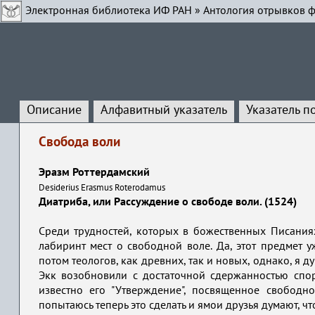
Электронная библиотека ИФ РАН
»
Антология отрывков ф
Описание
Алфавитный указатель
Указатель п
Свобода воли
Эразм Роттердамский
Desiderius Erasmus Roterodamus
Диатриба, или Рассуждение о свободе воли. (1524)
Среди трудностей, которых в божественных Писаниях 
лабиринт мест о свободной воле. Да, этот предмет
потом теологов, как древних, так и новых, однако, я 
Экк возобновили с достаточной сдержанностью спор
известно его "Утверждение", посвященное свободн
попытаюсь теперь это сделать и ямои друзья думают, ч