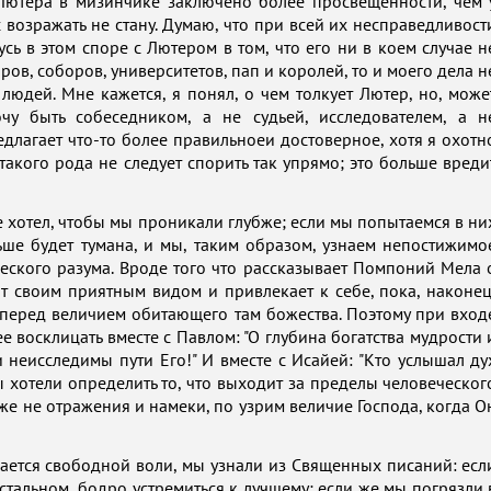
 Лютера в мизинчике заключено более просвещенности, чем 
ас возражать не стану. Думаю, что при всей их несправедливост
шусь в этом споре с Лютером в том, что его ни в коем случае н
в, соборов, университетов, пап и королей, то и моего дела н
юдей. Мне кажется, я понял, о чем толкует Лютер, но, може
чу быть собеседником, а не судьей, исследователем, а н
едлагает что-то более правильноеи достоверное, хотя я охотн
такого рода не следует спорить так упрямо; это больше вреди
е хотел, чтобы мы проникали глубже; если мы попытаемся в ни
ьше будет тумана, и мы, таким образом, узнаем непостижимо
ского разума. Вроде того что рассказывает Помпоний Мела 
т своим приятным видом и привлекает к себе, пока, наконец
т перед величием обитающего там божества. Поэтому при вход
е восклицать вместе с Павлом: "О глубина богатства мудрости 
неисследимы пути Его!" И вместе с Исайей: "Кто услышал ду
ы хотели определить то, что выходит за пределы человеческог
же не отражения и намеки, по узрим величие Господа, когда О
сается свободной воли, мы узнали из Священных писаний: есл
 остальном, бодро устремиться к лучшему; если же мы погрязли 