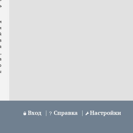
ь
м
и
й
в
я
,
а
ю
ы
Вход
Справка
Настройки