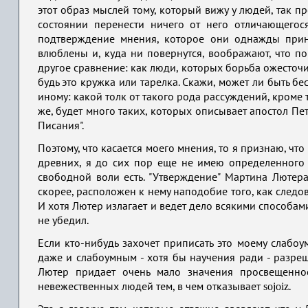
этот образ мыслей тому, который вижу у людей, так п
состоянии перенести ничего от него отличающегос
подтверждение мнения, которое они однажды прин
влюблены и, куда ни повернутся, воображают, что п
другое сравнение: как люди, которых борьба ожесточил
будь это кружка или тарелка. Скажи, может ли быть б
иному: какой толк от такого рода рассуждений, кроме 
же, будет много таких, которых описывает апостол Пе
Писания".
Поэтому, что касается моего мнения, то я признаю, ч
древних, я до сих пор еще не имею определенного у
свободной воли есть. "Утверждение" Мартина Лютера 
скорее, расположен к нему наподобие того, как след
И хотя Лютер излагает и ведет дело всякими способам
не убедил.
Если кто-нибудь захочет приписать это моему слабоум
даже и слабоумным - хотя бы научения ради - разреш
Лютер придает очень мало значения просвещенно
sojoiz
невежественных людей тем, в чем отказывает
.