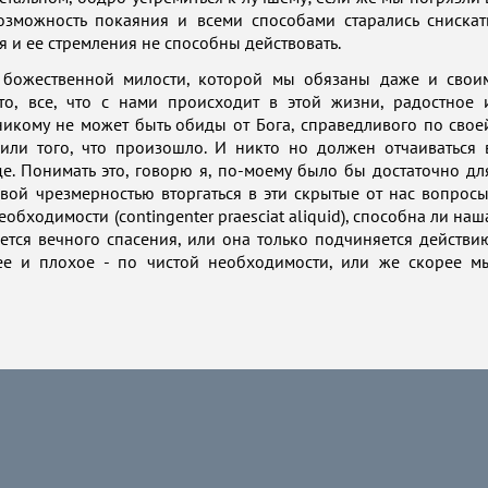
озможность покаяния и всеми способами старались снискат
я и ее стремления не способны действовать.
го божественной милости, которой мы обязаны даже и свои
то, все, что с нами происходит в этой жизни, радостное 
никому не может быть обиды от Бога, справедливого по свое
или того, что произошло. И никто но должен отчаиваться 
. Понимать это, говорю я, по-моему было бы достаточно дл
вой чрезмерностью вторгаться в эти скрытые от нас вопросы
еобходимости (contingenter praesciat aliquid), способна ли наш
ается вечного спасения, или она только подчиняется действи
ее и плохое - по чистой необходимости, или же скорее м