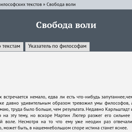
илософских текстов
»
Свобода воли
Свобода воли
о текстам
Указатель по философам
встречается немало, едва ли есть что-нибудь запутаннее,че
 уже давно удивительным образом тревожил умы философов, 
думаю, труда было больше, чем результата. Недавно Карльштадт 
 на эту тему, но вскоре Мартин Лютер разжег его сильнее 
ой воле. Несмотря на то что ему уже неодин раз отвечали
то, может быть, в нашемнебольшом споре истина станет яснее.