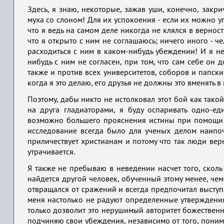
Здесь, я знаю, некоторые, зажав уши, конечно, закрич
муха со слоном! Для их успокоения - если их можно уп
что я ведь на самом деле никогда не клялся в вернос
что я открыто с ним не соглашаюсь; ничего иного - че
расходиться с ним в каком-нибудь убеждении! И я не
нибудь с ним не согласен, при том, что сам себе он д
также и против всех университетов, соборов и папских
когда я это делаю, его друзья не должны это вменять в 
Поэтому, дабы никто не истолковал этот бой как та
на друга гладиаторами, я буду оспаривать одно-е
возможно большего прояснения истины при помощи с
исследование всегда было для ученых делом наипоч
приличествует христианам и потому что так люди вер
утрачивается.
Я также не пребываю в неведении насчет того, сколь 
найдется другой человек, обученный этому менее, чем
отвращался от сражений и всегда предпочитал выступ
меня настолько не радуют определенные утверждения,
только дозволит это нерушимый авторитет божественн
подчиняю свои убеждения, независимо от того, поним