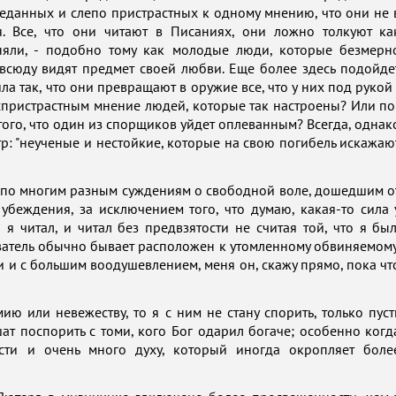
реданных и слепо пристрастных к одному мнению, что они не 
я. Все, что они читают в Писаниях, они ложно толкуют ка
яли, - подобно тому как молодые люди, которые безмерн
овсюду видят предмет своей любви. Еще более здесь подойде
а так, что они превращают в оружие все, что у них под рукой 
еспристрастным мнение людей, которые так настроены? Или по
того, что один из спорщиков уйдет оплеванным? Всегда, однак
тр: "неученые и нестойкие, которые на свою погибель искажаю
то по многим разным суждениям о свободной воле, дошедшим о
беждения, за исключением того, что думаю, какая-то сила 
я читал, и читал без предвзятости не считая той, что я был
ователь обычно бывает расположен к утомленному обвиняемому
и и с большим воодушевлением, меня он, скажу прямо, пока чт
ию или невежеству, то я с ним не стану спорить, только пуст
ат поспорить с томи, кого Бог одарил богаче; особенно когд
сти и очень много духу, который иногда окропляет боле