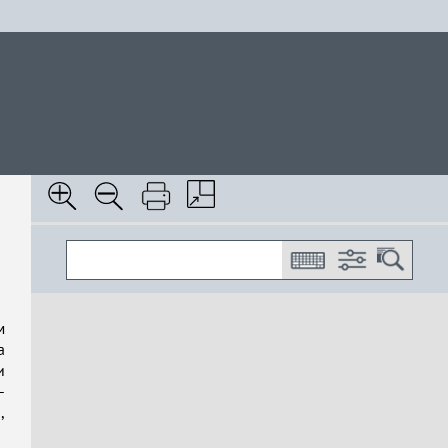
м
а
и
-
,