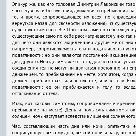
Эпикур же, как его толковал Димитрий Лаконский гово
часы, чувства и бесчувствия, движения и пребывания па 
то, и время, сопровождающее их всех, по справедли
вернуться назад для связности изложения) из существу
существует само по себе. При этом сами но себе существу
существующим само по себе рассматриваются у них так 
для чего они являются акциденцией другие же от них 
например, сопротивляемость тела и податливость пустот
податливости; но они являются постоянной акциденцией 
для другого. Неотделимы же от того, для чего они суть 
соединения тел не могут ни двигаться постоянно и не
движением, то пребыванием на месте, хотя атом, когда 
должен приближаться или к пустоте, или к телу. Есл
податливости; ее он приближается к телу, то всле
отталкивания от тела.
Итак, вот каковы симптомы, сопровождаемые временем 
пребывание на месте). День и ночь суть симптомы о
солнцем, ночь наступает вследствие лишения солнечного 
Час, составляющий часть дня или ночи, опять-таки 
соприсутствует всякому дню, всякой ночи и часу; по э