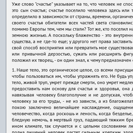
Уже слово "счастье" указывает на то, что человек не сп
это сын счастья; счастье поселило человека здесь или
определило в зависимости от страны, времени, органичес
своего счастья обитатели всех частей света становили
помимо Европы тем, чем мы стали? Тот же, кто поселил нас
земною жизнью. А поскольку блаженство - это внутрен
существа, а не где-то еще; у другого нет права заставить
свой способ восприятия или превратить мое существова
или привычной дерзостью, сужать или расширять фигу
положил их творец, - он один знал, к чему предназначен
1. Наше тело, это органическое целое, со всеми присущ
чтобы пользоваться им, чтобы упражнять его. Не будь у
тело, живой труп, умрет прежде смерти, оно умрет медле
предоставить нам основу для счастья и здоровья, она
навязывая человеку благополучие и не допуская, что
человеку за его труды, - не из зависти, а из благоже
покою заключено величайшее наслаждение, ощущение 
человечество, когда роскошь и леность, когда бездель
бледную немочь, в мертвый груз, падающий тяжким бре
ином климате, так случается и с целыми сословиями лю
полна лишений, человек растет сильным, крепким, здо