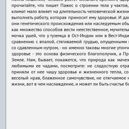
прочитайте, что пишет Пажес о строении тела у чактов
климат мало влияет на длительность человеческой жизни
выполнять работу, которая приносит ему здоровье. И да
они генетического происхождения или наследуемым обыч
как множество способов вести неестественное, мучительн
мочка ушей, что у туземца в Ост-Индии или в Вест-Ин
сравнению с впалой, стягиваемой грудью, опущенными
со сдавленным нутром, - но именно таковы многие утон
здоровье - это основа физического благополучия, а 
Земле. Нам, бывает, покажется, что природа как мач
любимыми ее чадами, посмотрите: не сладостную отра
приняли от нее чашу здоровья и жизненного тепла, сог
веселый нрав, блаженное самочувствие, не отягчаемое н
жизни, вот в чем наслаждение, и может ли быть счастье 