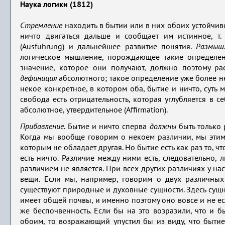
Наука логики (1812)
Стремление
находить в бытии или в них обоих устойчиво
ничто двигаться дальше и сообщает им истинное, т. 
(Ausfuhrung) и дальнейшее развитие понятия.
Размышл
логическое мышление, порождающее такие определен
значение, которое они получают, должно поэтому ра
дефиниция
абсолютного; такое определение уже более не
некое конкретное, в котором оба, бытие и ничто, суть
свобода есть отрицательность, которая углубляется в с
абсолютное, утвердительное (Affirmation).
Прибавление.
Бытие и ничто сперва
должны
быть только р
Когда мы вообще говорим о некоем различии, мы эти
которым не обладает другая. Но бытие есть как раз то, 
есть ничто. Различие между ними есть, следовательно,
различием не является. При всех других различиях у на
вещи. Если мы, например, говорим о двух различных
существуют природные и духовные сущности. Здесь сущно
имеет общей почвы, и именно поэтому оно вовсе и не ес
же беспочвенность. Если бы на это возразили, что и бы
обоим, то возражающий упустил бы из виду, что бытие