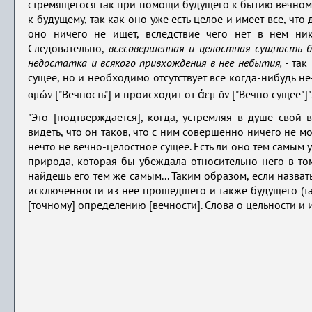
стремящегося так при помощи будущего к бытию вечном
к будущему, так как оно уже есть целое и имеет все, чт
оно ничего не ищет, вследствие чего нет в нем ника
Следовательно,
всесовершенная и целостная сущность б
недостатка и всякого привхождения в нее небытия, -
так 
сущее, но и необходимо отсутствует все когда-нибудь не
αμών
εμ ŏν
["Вечность"] и происходит от ά
["Вечно сущее"]"
"Это [подтверждается], когда, устремляя в душе свой 
видеть, что он таков, что с ним совершенно ничего не мо
нечто не вечно-целостное сущее. Есть ли оно тем самым у
природа, которая бы убеждала относительно него в том,
найдешь его тем же самым... Таким образом, если назва
исключенности из нее прошедшего и также будущего (так
[точному] определению [вечности]. Слова о цельности и и