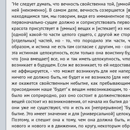
"Не следует думать, что вечность свойственна той, [умной
ней [неизменно]. В самом деле, вечность созерцается [
находящимся там, мы говорим, видя его имманентное прис
первоначально-сущее должно и соприсутствовать перво
красота присутствует в [умных] вещах и [истекает] из ни
[одной] какой-то части целого сущего, с другой же стор
[отдельных] частей, но - то, что породило эти части
образом, и истина не есть там согласие с другим, но - 
эта истинная целокупность, если только она воистину б
что [она вмещает] все, но и так иметь целокупность,
что
возникает в будущем. Если же возникает, то ей недоставал
не аффицируется, - что может возникнуть для нее напе
ничего не должно быть, не будет и не возникло [для нее]
же окажется свойственным небытие, как пребывающим 
присоединим наше "будет" к вещам невозникающим, то - н
было им соприродно, раз оно состоит в долженствован
вещей состоит из возникновения, от начала их бытия до 
они уже не существуют, что и есть их [непрерывное] "бу
бытие. Это имеет значение и для [универсальной] целоку
Поэтому, и спешит она к тому, чем она должна быть, и
нового и нового и в движении, по кругу, некоторым об