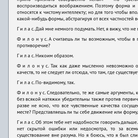
воспроизводиться воображением. Поэтому форма и 
относятся к чистому интеллекту; но для того чтобы вп
какой-нибудь формы, абстрагируя от всех частностей в
Г и л а с. Дай мне немного подумать. Нет, я вижу, что не 
Ф и л о н у с. А считаешь ли ты возможным, чтобы в
противоречие?
Г и л а с. Никоим образом.
Ф и л о н у с. Так как даже мысленно невозможно 
качеств, то не следует ли отсюда, что там, где существ
Г и л а с. По-видимому, так.
Ф и л о н у с. Следовательно, те же самые аргументы
без всякой натяжки убедительны также против первичн
разве не ясно, что все чувственные качества сосу
месте? Представляешь ли ты себе движение или форму
Г и л а с. Об этом тебе нет надобности говорить дальш
нет скрытой ошибки или недосмотра, то за всеми
существование вне разума. Но я боюсь, что я был с