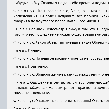
нибудь ошибку. Словом, я не дал себе времени подумат
Ф и л о н у с. Что касается этого, Гилас, то ты можеш
исследования. Ты волен исправить все промахи, каки
говорит в пользу твоего первоначального мнения.
Г и л а с. Большой недосмотр я вижу в том, что я не
того, что это последнее не может существовать вне раз
Ф и л о н у с. Какой объект ты имеешь в виду? Объект чу
Г и л а с. Именно.
Ф и л о н у с. Но ведь он воспринимается непосредстве
Г и л а с. Правильно.
Ф и л о н у с. Объясни же мне разницу между тем, что
Г и л а с. Ощущение я считаю актом воспринимающей 
называю
объектом.
Например, вот - красное и желтое
мне, а не в тюльпане.
Ф и л о н у с. О каком тюльпане ты говоришь? О том, к