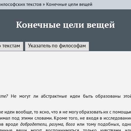
илософских текстов
»
Конечные цели вещей
Конечные цели вещей
о текстам
Указатель по философам
екте?
Не могут ли абстрактные идеи быть образованы это
ные идеи вообще, то ясно, что я не могу образовать их с помощь
имал под этими словами. Кроме того, не входя в исследовани
тов вроде
добродетели, разума, бога
или тому подобных, одн
енные вещи могут восприниматься только чувствами ил