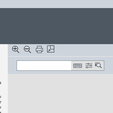
й
ю
е
о
и