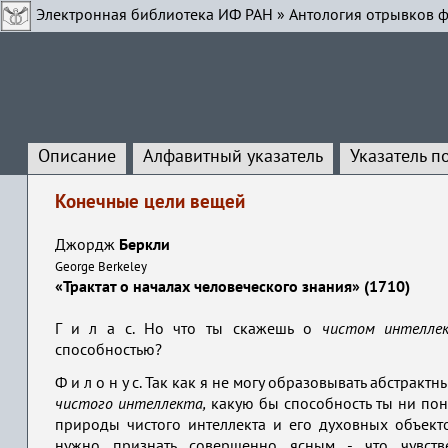
Электронная библиотека ИФ РАН
»
Антология отрывков ф
Описание
Алфавитный указатель
Указатель п
Конечные цели вещей
Джордж
Беркли
George Berkeley
«Трактат о началах человеческого знания» (1710)
Г и л а с. Но что ты скажешь о
чистом интелл
способностью?
Ф и л о н у с. Так как я не могу образовывать абстракт
чистого интеллекта,
какую бы способность ты ни пон
природы чистого интеллекта и его духовных объек
нужно признать совершенно ясным - что чувств