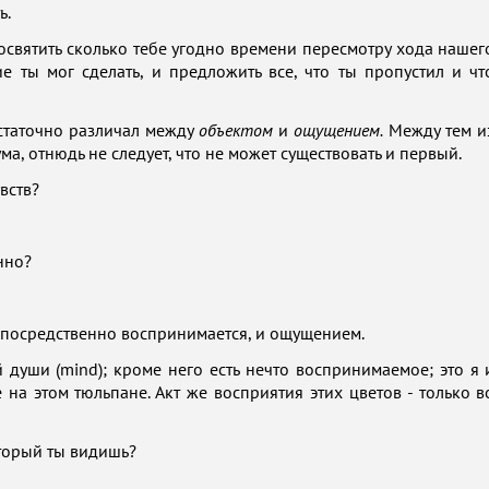
ь.
ь посвятить сколько тебе угодно времени пересмотру хода нашег
е ты мог сделать, и предложить все, что ты пропустил и чт
достаточно различал между
объектом
и
ощущением.
Между тем и
ума, отнюдь не следует, что не может существовать и первый.
вств?
нно?
 непосредственно воспринимается, и ощущением.
души (mind); кроме него есть нечто воспринимаемое; это я 
 на этом тюльпане. Акт же восприятия этих цветов - только в
оторый ты видишь?