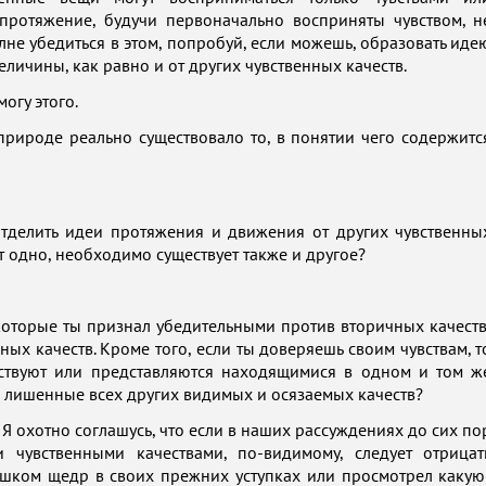
протяжение, будучи первоначально восприняты чувством, н
олне убедиться в этом, попробуй, если можешь, образовать иде
еличины, как равно и от других чувственных качеств.
могу этого.
 природе реально существовало то, в понятии чего содержитс
отделить идеи протяжения и движения от других чувственны
ует одно, необходимо существует также и другое?
, которые ты признал убедительными против вторичных качеств
ых качеств. Кроме того, если ты доверяешь своим чувствам, т
ществуют или представляются находящимися в одном и том ж
, лишенные всех других видимых и осязаемых качеств?
е. Я охотно соглашусь, что если в наших рассуждениях до сих по
 чувственными качествами, по-видимому, следует отрицат
лишком щедр в своих прежних уступках или просмотрел какую