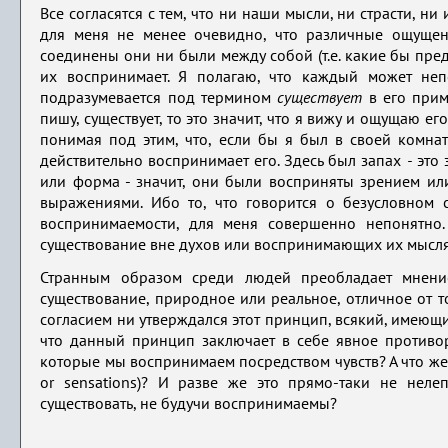
Все согласятся с тем, что ни наши мысли, ни страсти, н
для меня не менее очевидно, что различные ощущен
соединены они ни были между собой (т.е. какие бы пред
их воспринимает. Я полагаю, что каждый может непо
подразумевается под термином
существует
в его прим
пишу, существует, то это значит, что я вижу и ощущаю его
понимая под этим, что, если бы я был в своей комнат
действительно воспринимает его. Здесь был запах
-
это 
или форма - значит, они были восприняты зрением или
выражениями. Ибо то, что говорится о безусловном
воспринимаемости, для меня совершенно непонятно. 
существование вне духов или воспринимающих их мысл
Странным образом среди людей преобладает мнение
существование, природное или реальное, отличное от т
согласием ни утверждался этот принцип, всякий, имеющи
что данный принцип заключает в себе явное противор
которые мы воспринимаем посредством чувств? А что же
or sensations)? И разве же это прямо-таки не нел
существовать, не будучи воспринимаемы?