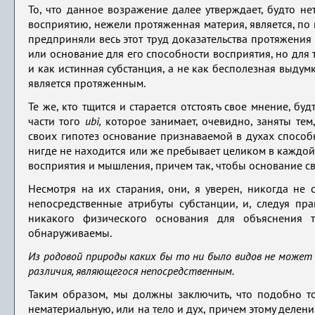
То, что данное возражение далее утверждает, будто н
восприятию, нежели протяженная материя, является, по
предприняли весь этот труд доказательства протяжения
или основание для его способности восприятия, но для 
и как истинная субстанция, а не как бесполезная выдумк
является протяженным.
Те же, кто тщится и старается отстоять свое мнение, б
части того
ubi,
которое занимает, очевидно, заняты тем,
своих гипотез основание признаваемой в духах способн
нигде не находится или же пребывает целиком в каждо
восприятия и мышления, причем так, чтобы основание св
Несмотря на их старания, они, я уверен, никогда не
непосредственные атрибуты субстанции, и, следуя пра
никакого физического основания для объяснения т
обнаруживаемы.
Из родовой природы каких бы то ни было видов не может 
различия, являющегося непосредственным.
Таким образом, мы должны заключить, что подобно то
нематериальную, или на тело и дух, причем этому делен