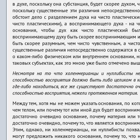
в духе, поскольку она субстанция, будет скорее духом, 
поскольку существенные эти различия непосредственно
обстоит дело с разделением духа на чисто пластическ
чисто пластическими), а воспринимающего духа - на 
основания, чтобы дух как чисто пластический бы
воспринимающему духу быть скорее воспринимающим ил
быть скорее разумным, чем чисто чувственным, а чисто
существенные различия непосредственно содержатся в с
о каком-либо физическом или внутреннем основании, ни
таковых субъектах, как это мною уже было отмечено выше
Несмотря на то что холенмерианцы и нуллибисты не 
способностью восприятия должно быть либо целиком в к
где-либо находиться, все же существуют достаточно оч
способностью восприятия, нежели протяженная материя.
Между тем, хотя мы не можем указать основания, по кото
чем телом, или почему тот или иной дух будет восприним
достаточно очевидно основание, почему материя или т
достаточно очевидно, почему то, что является восприним
Этим, однако, ни холенмерианцы, ни нуллибисты похвали
могут предложить никакого основания, почему то, что