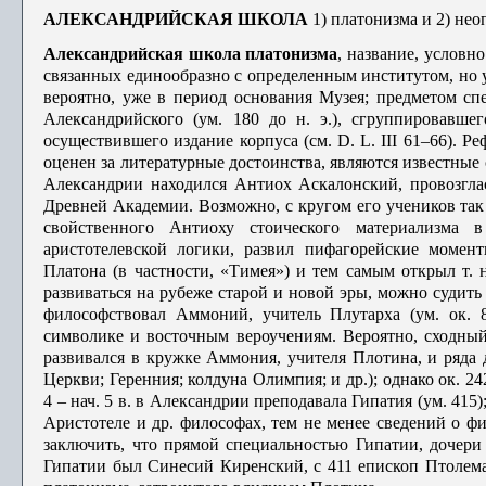
АЛЕКСАНДРИЙСКАЯ ШКОЛА
1) платонизма и 2) нео
Александрийская школа платонизма
, название, условно
связанных единообразно с определенным институтом, но
вероятно, уже в период ос­нования Музея; предметом с
Александрийского (ум. 180 до н. э.), сгруппиро­вавш
осуществившего издание корпуса (см. D. L. III 61–66). 
оценен за ли­тературные достоинства, являются известные 
Александрии находился Антиох Аскалонский, провозгла
Древней Академии. Возможно, с кругом его учеников так 
свойственного Антиоху стоического материализма 
аристотелевской логи­ки, развил пифагорейские момен
Платона (в частности, «Тимея») и тем са­мым открыл т. 
развиваться на рубеже старой и новой эры, можно судить
философствовал Аммоний, учитель Плутарха (ум. ок. 8
символике и вос­точным вероучениям. Вероятно, сходный
развивался в кружке Аммония, учи­теля Плотина, и ряда 
Церкви; Геренния; колдуна Олимпия; и др.); однако ок. 2
4 – нач. 5 в. в Александрии преподавала Гипатия (ум. 415
Аристотеле и др. философах, тем не менее сведений о фи
заключить, что прямой специ­альностью Гипатии, дочер
Гипатии был Синесий Киренский, с 411 епископ Птолема