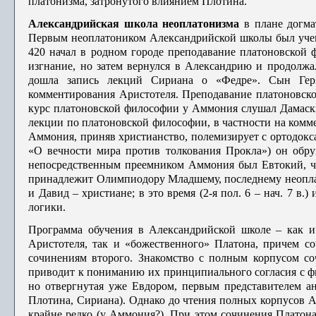
платонизма, затронутого влиянием Плотина.
Александрийская школа неоплатонизма
в плане догма
Первым не­оплатоником Александрийской школы был уче
420 начал в родном городе преподавание платоновской 
изгнание, но затем вернулся в Александрию и про­должа
дошла запись лекций Сириана о «Федре». Сын Гер
комментирования Аристотеля. Преподавание платоновско
курс платоновской философии у Аммония слушал Дамаск
лекции по платоновской философии, в частности на комм
Аммония, приняв христианство, полемизирует с ортодок
«О вечности мира про­тив толкования Прокла») он обр
непосредственным преемником Аммония был Евтокий, чи
принадлежит Олимпиодору Младшему, последнему неопл
и Давид – христиане; в это время (2-я пол. 6 – нач. 7 в
логики.
Программа обучения в Александрийской школе – как и
Аристотеля, так и «божественного» Платона, причем со
сочинениям второго. Знакомство с пол­ным корпусом 
приводит к пониманию их принципиального согласия с фи
но от­вергнутая уже Евдором, первым представителем ан
Плотина, Сириана). Однако до чтения полных корпусов А
крайне редко (у Аммония?). При этом сочи­нения Платон