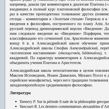
например, дошли три комментария к диалогам Платона («
входивших в полный курс платоновской философии (см
раз в качестве пропе­девтики толкование других (помим
отсюда – комментарии к «Золотым стихам» Гиерокла и к
введения в философию, построенного по плану Arist. An.
русский перевод древнеармянской версии «Введения» Дав
ним следовало введение ко «Введению» Порфирия, чте
классификацию его сочинений (см.
Аристотеля коммент
концу 6 в. в Александрийской школе обучение прини
Александрийской школы
Стефан
Александрийский
, пере
«вселенским наставником» (οἰκουμενικὸς διδάσκαλος), т
квадривий. По характеру комментариев к Александрийс
объединить учения Платона и Аристотеля.
Александрийская школа неоплатонизма в целом повлиял
Максим Исповедник, Иоанн Дамаскин, Михаил Пселл и др.
сирийские монофизиты), через него тради­цию толкования
западноевропейскую средневековую философию.
Литература
Tannery
P.
Sur la période fi nale de la philosophie grecqu
Vancourt
R.
Les derniers commentateurs alexandrins d’Aris