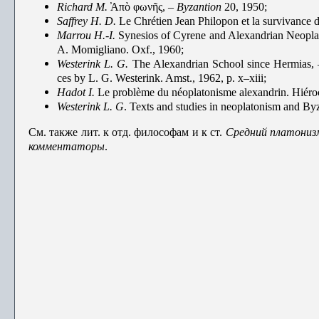
Richard
M.
̕Απὸ φωνῆς, –
Byzantion
20, 1950;
Saffrey
H. D.
Le Chrétien Jean Philopon et la survivance d
Marrou
H.-I.
Synesios of Cyrene and Alexandrian Neoplat
A. Momigliano. Oxf., 1960;
Westerink
L. G.
The Alexandrian School since Hermias, – 
ces by L. G. Westerink. Amst., 1962, p. x–xiii;
Hadot
I.
Le problème du néoplatonisme ale­xandrin. Hiérocl
Westerink
L. G
. Texts and studies in neoplatonism and Byz
См. также лит. к отд. философам и к ст.
Средний
платониз
комментаторы
.