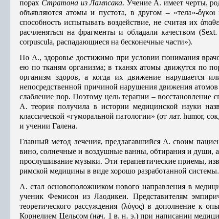
по­рах
Стратона из Лампсака
. Учение А. имеет черты, 
объявляются атомы и пустота, в другом – «тела»-ὄγκοι
способность испытывать воздействие, не счи­тая их ἀπαθ
расчленяться на фрагменты и обладали качеством (Sext. Py
corpuscula, распадающиеся на бесконечные части»).
По А., здоровье достижимо при условии понимания врач
ею по тканям организма; в тканях атомы движутся по пор
организм здоров, а когда их дви­жение нарушается ил
непосредственной причиной нарушения движения атомов в
слабление пор. Поэтому цель терапии – восстановление 
А. теория по­лучила в истории медицинской науки назв
классической «гуморальной патоло­гии» (от лат. humor, сок
и учении Галена.
Главный метод лечения, предлагавшийся А. своим пациент
вино, солнечные и воздушные ванны, обтирания и души, ак
прослушивание музыки. Эти терапевтиче­ские приемы, изв
римской медицины в виде хорошо разработанной системы
А. стал основоположником нового направления в медици
ученик Фемисон из Лаодикеи. Представителям эмпирич
теоретического рассуждения (λόγος) в дополнение к о
Корнелием Цельсом (нач. 1 в. н. э.) при написании ме­дицин