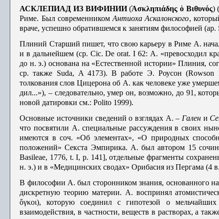
АСКЛЕПИАД ИЗ ВИФИНИИ
(̕
Ασκληπιάδης ὁ Βιθυνός
)
Риме. Был совре­менником
Антиоха Аскалонского
, которы
враче, успешно обратившемся к за­нятиям философией (ap. Se
Плиний Старший пишет, что свою карьеру в Риме А. начал с
и в даль­нейшем (ср. Cic. De orat. I 62: А. «превосходил 
до н. э.) основана на «Естественной истории» Плиния, со
ср. также Suda, Α 4173). В работе Э. Роусон (Rowson
толкования слов Цицерона об А. как человеке уже умершем 
дил...»), – следовательно, умер он, возможно, до 91, ко
новой датировки см.: Polito 1999).
Основные источники сведений о взглядах А. –
Гален
и
Се
что посвяти­ли А. специальные рассуждения в своих ны
имеются в соч. «Об элемен­тах», «О природных способ
положений» Секста Эмпирика. А. был автором 15 сочин
Basileae, 1776, t. I, p. 141], отдельные фрагменты сохран
н. э.) и в «Медицинских сводах» Орибасия из Пергама (4 в. 
В философии А. был сторонником знания, основанного на 
дискрет­ную теорию материи. А. воспринял атомистич
ὄγκοι), которую соединил с гипотезой о мельчайших 
взаимодействия, в частности, веществ в растворах, а та