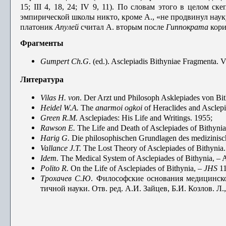
15; III 4, 18, 24; IV 9, 11). По словам этого в целом с
эмпирической шко­лы никто, кроме А., «не продвинул науку 
платоник
Апулей
считал А. вторым после
Гиппократа
кори
Фрагм
енты
Gumpert
Ch.G
. (ed.). Asclepiadis Bithyniae Fragmenta. V
Лит
ература
Vilas
H.
von
.
Der Arzt und Philosoph Asklepiades von Bit
Heidel
W.A.
The
anarmoi ogkoi
of Heraclides and Asclep
Green
R.M.
Asclepiades: His Life and Writings. 1955;
Rawson
E.
The Life and Death of Asclepiades of Bithyni
Harig
G.
Die philosophischen Grundlagen des medizinisc
Vallance
J.T.
The Lost Theory of Asclepiades of Bithynia.
Idem.
The Medical System of Asclepiades of Bithynia, – 
Polito
R.
On the Life of Asclepiades of Bithynia, –
JHS
11
Трохачев С.Ю
. Философские осно­вания медицинс
тичной науки. Отв. ред. А.И. Зайцев, Б.И. Козлов. Л.,