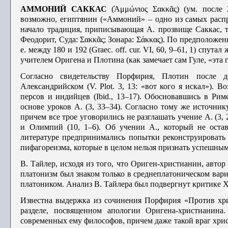
АММОНИЙ САККАС
(̕Αμμώνιος Σακκᾶς) (ум. после 
возможно, египтянин («Аммоний» – одно из самых распро
начало традиция, приписывающая А. прозвище Саккас, т.
Феодорит, Суда: Σακκᾶς; Зонара: Σάκκας). По предположе­
е. между 180 и 192 (Graec. off. cur. VI, 60, 9–61, 1) спу
учителем Оригена и Плотина (как замечает сам Гуле, «эта 
Согласно свидетельству Порфирия, Плотин после д
Александрийском (V. Plot. 3, 13: «вот кого я искал»). 
персов и индийцев (Ibid., 13–17). Обосновавшись в Рим
основе уроков А. (3, 33–34). Согласно тому же источни
причем все трое уговорились не разглашать учение А. (3
и Олимпий (10, 1–6). Об учении А., который не оста
литературе предпринимались попытки реконструировать
пифагоре­изма, которые в целом нельзя признать успешны
В. Тайлер, исходя из того, что Ориген-христианин, автор
платонизм был знаком только в среднеплатоническом вариа
платоником. Анализ В. Тайлера был подвергнут критике Х.
Известна выдержка из сочинения Порфирия «Против христи
разделе, посвященном апологии Оригена-христианина.
современных ему философов, причем даже такой враг хрис