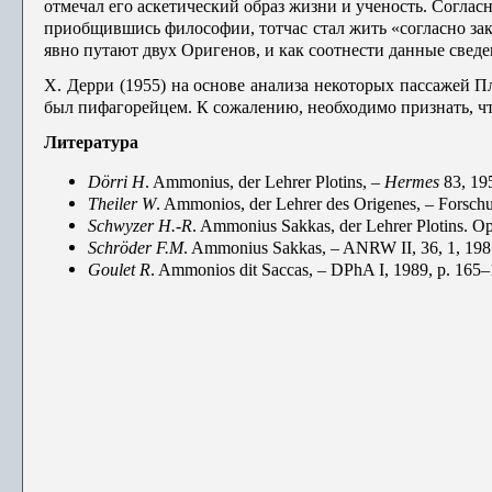
отмечал его аскетический образ жизни и ученость. Согласн
приобщившись философии, тотчас стал жить «согласно зак
явно путают двух Оригенов, и как соотнести данные сведен
Х. Дерри (1955) на основе анализа некоторых пассажей П
был пифаго­рейцем. К сожалению, необходимо признать, чт
Литература
Dörri
H
. Ammonius, der Lehrer Plotins, –
Hermes
83, 195
Theiler
W
. Ammonios, der Lehrer des Origenes, – For­sc
Schwyzer
H.-R
. Ammonius Sakkas, der Lehrer Plotins. O
Schröder
F.M
. Ammonius Sakkas, – ANRW II, 36, 1, 198
Goulet
R
. Ammonios dit Saccas, – DPhA I, 1989, p. 165–