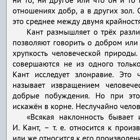
ни то, ни другое или что он и то
отношениях добр, а в других зол.
это среднее между двумя крайно­ст
Кант размышляет о трёх разли
позволяют говорить о добром или 
хрупкость человеческой природы.
совершаются не из одного только
Кант исследует злонравие. Это 
называет извращением человече
добрые побуждения. Но при это
искажён в корне. Неслучайно чело
«Всякая наклонность бывает
И. Кант, – т. е. относится к прои
или же относится к его произволен