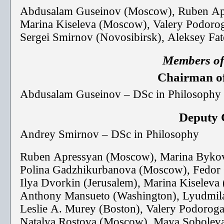
Abdus
alam Guseinov (Moscow), Ruben Ap
Marina Kiseleva (Moscow), Valery Podoro
Sergei Smirnov
(
Novosibirsk
), Aleksey F
Members of 
Chairman of
Abdusalam Guseinov – DSc in Philosophy
Deputy 
Andrey Smirnov – DSc in Philosophy
Ruben Apressyan (Moscow), Marina Bykova
Polina Gadzhikurbanova (Moscow), Fedor
Ilya Dvorkin (Jerusalem), Marina Kiseleva
Anthony Mansueto (Washington), Lyudmil
Leslie A. Murey (Boston), Valery Podoro
Natalya Rostova (Moscow), Maya Soboleva