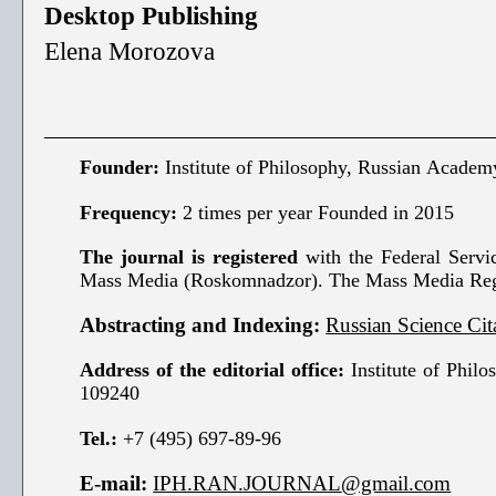
Desktop Publishing
Elena
Morozova
Founder:
Institute of Philosophy, Russian Academ
F
requency
:
2 times per year Founded in
20
15
The journ
al is registered
with the Federal Servi
Mass Media (Roskomnadzor). The Mass Media Regi
Abstracting and Indexing:
Russian Science Cit
Address of the editorial office:
Institute of Phi
109240
Tel.:
+7 (495) 697-89-96
E-mail:
IPH.RAN.JOURNAL
@gmail.com