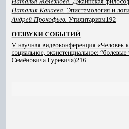
Наталья Железнова.
Джайнская филосо
Наталия Канаева.
Эпистемология и лог
Андрей Прокофьев.
Утилитаризм192
ОТЗВУКИ СОБЫТИЙ
V научная видеоконференция «Человек к
социальное, экзистенциальное: “болевы
Семёновича Гуревича)216