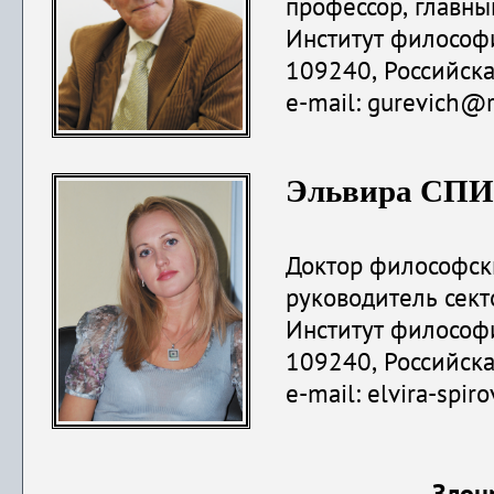
профессор, главны
Институт философ
109240, Российская
e
-
mail
:
gurevich
@
Эльвира
СПИ
Доктор философски
руководитель сект
Институт филосо
109240, Российская
e-mail: elvira-spir