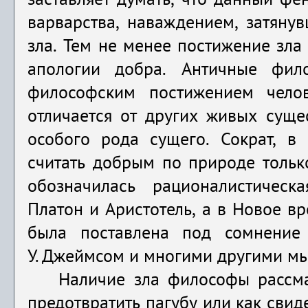
заставляет думать, что данный фе
варварства, наваждением, затяну
зла. Тем не менее постижение зла
апологии добра. Античные фил
философским постижением челов
отличается от других живых суще
особого рода сущего. Сократ, в 
считать добрым по природе только
обозначилась рационалистическ
Платон и Аристотель, а в Новое вр
была поставлена под сомнение 
У. Джеймсом и многими другими мы
Наличие зла философы рассма
предотвратить пагубу или как свид