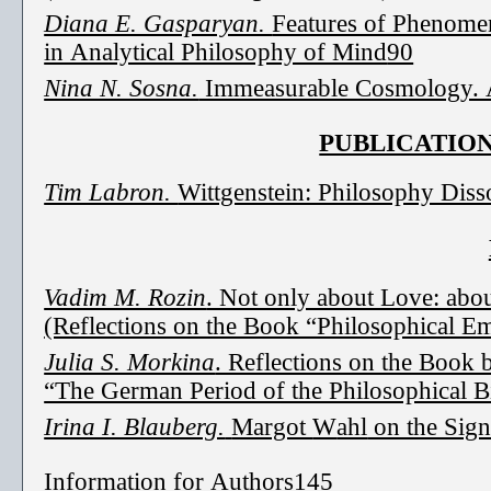
Diana E. Gasparyan.
Features of Phenome
in Analytical Philosophy of Mind
90
Nina N. Sosna.
Immeasurable Cosmology. A
PUBLICATIO
Tim Labron.
Wittgenstein: Philosophy Diss
Vadim M. Rozin
. Not only about Love: abo
(Reflections on the Book “Philosophical E
Julia S. Morkina
. Reflections on the Book
“The German Period of the Philosophical B
Irina I. Blauberg.
Margot
W
ahl
on the Sign
Information for Authors
145