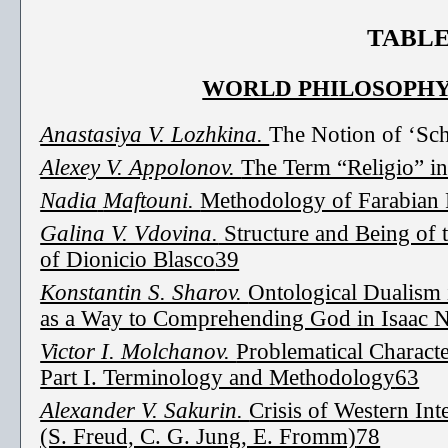
TABLE
WORLD PHILOSOPHY:
Anastasiya V. Lozhkina.
The Notion of ‘Sc
Alexey V. Appolonov.
The Term “Religio” in
Nadia
Maftouni.
Methodology of Farabian P
Galina V. Vdovina.
Structure and Being of 
of Dionicio Blasco
39
Konstantin S. Sharov.
Ontological Dualism
as a Way to Comprehending God in Isaac N
Victor I. Molchanov.
Problematical Charact
Part I. Terminology and Methodology
63
Alexander V. Sakurin.
Crisis of Western Int
(S. Freud, C. G. Jung, E. Fromm)
78