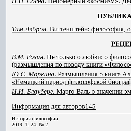
Н.Н. Сосна
.
Непомерный «космизм». Дей
ПУБЛИКА
Тим Лэброн
.
Витгенштейн: философия,
РЕЦЕ
В.М. Розин
.
Не только о любви: о филос
(размышления по поводу книги «Филосо
Ю.С. Моркина
.
Размышления о книге Ал
«Немецкий период философской биограф
И.И. Блауберг.
Марго Валь о значении э
Информация для авторов
145
История философии
2019. Т. 24. № 2