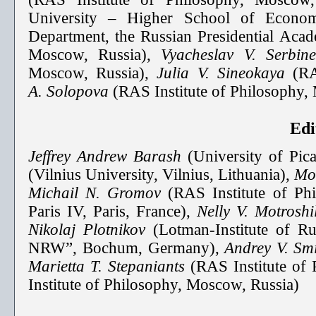
University – Higher School of Econo
Department, the Russian Presidential Aca
Moscow, Russia),
Vyacheslav V. Serbi
Moscow, Russia),
Julia V. Sineokaya
(RA
A. Solopova
(RAS Institute of Philosophy,
Edi
Jeffrey Andrew Barash
(University of Pic
(Vilnius University, Vilnius, Lithuania),
Mon
Michail N. Gromov
(RAS Institute of Ph
Paris IV, Paris, France),
Nelly V. Motrosh
Nikolaj Plotnikov
(Lotman-Institute of Ru
NRW”, Bochum, Germany),
Andrey V. Sm
Marietta T. Stepaniants
(RAS Institute of
Institute of Philosophy, Moscow, Russia)