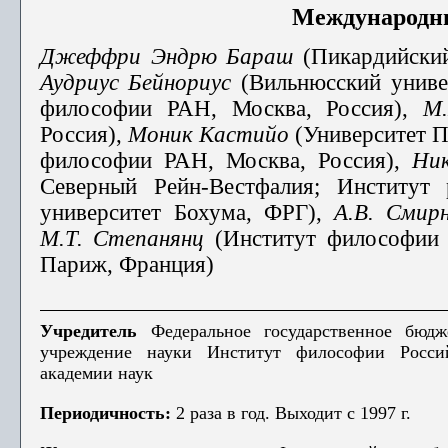
Международн
Джеффри Эндрю Бараш
(Пикардийский
Аудриус Бейнориус
(Вильнюсский униве
философии РАН, Москва, Россия),
М.
Россия),
Моник Кастийо
(Университет П
философии РАН, Москва, Россия),
Ни
Северный Рейн-Вестфалия; Институт
университет Бохума, ФРГ),
А.В. Смир
М.Т. Степанянц
(Институт философии 
Париж, Франция)
Учредитель
Федеральное государственное бюдж
учреждение науки Институт философии Росси
академии наук
Периодичность:
2 раза в год. Выходит с 1997 г.