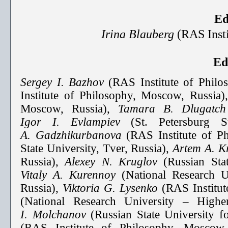
Ed
Irina Blauberg
(RAS Inst
Ed
Sergey I. Bazhov
(RAS Institute of Phil
Institute of Philosophy, Moscow, Russia)
Moscow, Russia),
Tamara B.
Dlugatc
Igor I. Evlampiev
(St. Petersburg S
A. Gadzhikurbanova
(RAS Institute of P
State University, Tver, Russia),
Artem A. K
Russia),
Alexey N. Kruglov
(Russian Sta
Vitaly A. Kurennoy
(National Research 
Russia),
Viktoria G. Lysenko
(RAS Institu
(National Research University – Hig
I. Molchanov
(Russian State University 
(RAS Institute of Philosophy, Moscow