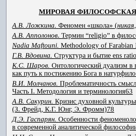
МИРОВАЯ ФИЛОСОФСКАЯ
А.В. Ложкина.
Феномен «школа» (
никая
А.В. Апполонов
.
Термин “religio” в фил
Nadia
Maftouni.
Methodology of Farabian P
Г.В. Вдовина.
Структура и бытие ens rat
К.С. Шаров.
Онтологический дуализм в 
как путь к постижению Бога в натурфил
В.И. Молчанов.
Проблематичность смысл
Часть I. Методология и терминология
63
А.В. Сакурин.
Кризис духовной культуры
(З. Фрейд, К.Г. Юнг, Э. Фромм)
78
Д.Э. Гаспарян.
Особенности феноменоло
в современной аналитической философии