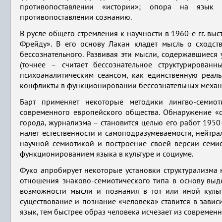
противопоставлении «истории»; опора на язык 
противопоставлении сознанию.
В русле общего стремления к научности в 1960-е гг. вы
Фрейду». В его основу Лакан кладет мысль о сходст
бессознательного. Развивая эти мысли, содержавшиеся 
(точнее – считает бессознательное структурирован
психоаналитическим сеансом, как единственную реаль
конфликты в функционировании бессознательных механ
Барт применяет некоторые методики лингво-семио
современного европейского общества. Обнаружение «с
города, журнализма – становится целью его работ 1950
налет естественности и самоподразумеваемости, нейтрал
научной семиотикой и построение своей версии семио
функционированием языка в культуре и социуме.
Фуко апробирует некоторые установки структурализма н
отношения знаково-семиотического типа в основу выд
возможности мысли и познания в тот или иной культ
существование и познание «человека» ставится в завис
язык, тем быстрее образ человека исчезает из современн