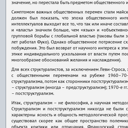
значение, но перестала быть предметом общественного и
Симптомом важных общественных перемен стали майские
должен был показать, что эпоха общественного инт
интеллектуалов выходит все то, что так или иначе соста
и «власть» значили больше, чем «язык» и «объективно
групповой борьбы с глобальной властью (таковы были 
лет работал Фуко). Однако общественное потрясение с
побуждения. Это был возврат от научного интереса к эти
этике индивидуального ускользания от власти путем по
многообразие обоснований желания и наслаждения).
Для всех структуралистов, за исключением Леви-Строса,
с общественными переменами на рубеже 1960–70-х
структурализма, потом как сторонники постструктурализ
– структурализм (иногда – предструктурализм); 1970-е гг
– постструктурализм.
Итак, структурализм – не философия, а научная метод
Структурализм и постструктурализм никогда не были 
характерны ясность и общность методологической прог
существовал скорее как общее пространство полемики
объекта критики или отрицания. Французский стр