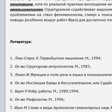
позитивизма
, хотя по реальной практике воплощения им
неорационализмом
. Структурализм содействовал видои
проблематики на ствол феноменологии, стимул к поис
поводы (особенно вокруг работ Фуко) для достаточно 
Литература:
1.
Леви-Строс К.
Первобытное мышление. М., 1994;
2.
Он же.
Структурная антропология. М., 1985;
3.
Лакан Ж.
Функция и поле речи и языка в психоанализе.
4.
Он же.
Инстанция буквы в бессознательном, или Судьба
5.
Барт Р.
Избр. работы. М., 1989,1994;
6.
Он же.
Мифологии. М., 1996;
7.
Фуко М.
Слова и вещи. Археология гуманитарных наук. М