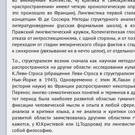
во вненаучные контексты; 4) критика и самокрити
«распространения» имеют четкую хронологическую опре
это произошло во Франции). Лингвистика первой стала
концепции Ф. де Соссюра. Методы структурного анализа
литературоведении (русская формальная школа), в я
Пражский лингвистический кружок, Копенгагенская глос
отказа от интроспекционизма, с одной стороны, и от по
переходом от стадии эмпирического сбора фактов к ста
к синхронии (увязывание их в нечто целое), от отдельно
Т.о., структурализм возник сначала как научная методол
распространился на другие области: исследования куль
К.Леви-Строса (обращение Леви-Строса в структурализ
Нью-Йорке в 1943). Одновременно с этим Ж.Лакан (пс
(история науки) во Франции распространяют некоторые
Перенос лингво-семиотических понятий и терминов в др
тот период была наиболее развитой областью гуманит
фиксации человеческой мысли и опыта в любой сфере. 
анализа и критики языка, а не анализа и критики соз
развитой области заимствовалась другими областями г
кажется, у Ю.Кристевой или Ц.Тодорова) эта лингвис
собой философию.