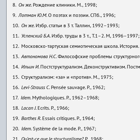
8.
Он же.
Рождение клиники. М., 1998;
9.
Лотман Ю.М.
О поэтах и поэзии. СПб., 1996;
10.
Он же.
Избр. статьи в 3 т. Таллин, 1992–1993;
11.
Успенский Б.А.
Избр. труды в 3 т., T.1–2. М, 1996–1997;
12. Московско-тартуская семиотическая школа. История.
13.
Автономова Н.С.
Философские проблемы структурного 
14.
Ильин И.
Постструктурализм. Деконструктивизм. Постм
15. Структурализм: «за» и «против». М., 1975;
16.
Levi-Strauss С.
Pensée sauvage. P., 1962;
17.
Idem.
Mythologiques. P., 1962–1968;
18.
Lacan J.
Ecrits. P., 1966;
19.
Barthes R.
Essais critiques. P., 1964;
20.
Idem.
Système de la mode. P., 1967;
21.
Qu’est-ce que le structuralisme?
P., 1968;