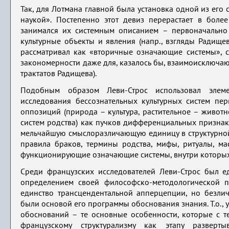
Так, для Лотмана главной была установка одной из его 
наукой». Постепенно этот девиз перерастает в бол
занимался их системным описанием – первоначально 
культурные объекты и явления (напр., взгляды Радище
рассматривал как «вторичные означающие системы», с
закономерности даже для, казалось бы, взаимоисключа
трактатов Радищева).
Подобным образом Леви-Строс использовал элеме
исследования бессознательных культурных систем пе
оппозиций (природа – культура, растительное – животн
систем родства) как пучков дифференциальных признак
мельчайшую смыслоразличающую единицу в структурной
правила браков, термины родства, мифы, ритуалы, ма
функционирующие означающие системы, внутри которых
Среди французских исследователей Леви-Строс был ед
определением своей философско-методологической пр
единство трансцендентальной апперцепции, но безли
были основой его программы обоснования знания. Т.о.,
обоснований – те основные особенности, которые с 
французскому структурализму как этапу разверты