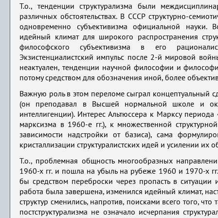
Т.о., тенденции структурализма были междисципли
различных обстоятельствах. В СССР структурно-семиот
одновременно субъективизма официальной науки. В
идейный климат для широкого распространения струк
философского субъективизма в его рационалист
Экзистенциалистский импульс после 2-й мировой войн
неактуален, тенденции научной философии и философи
потому средством для обозначения иной, более объекти
Важную роль в этом переломе сыграл концептуальный с
(он преподавал в Высшей нормальной школе и ока
интеллигенции). Интерес Альтюссера к Марксу периода 
марксизма в 1960-е гг.), к множественной структурно
зависимости надстройки от базиса), сама формулир
кристаллизации структуралистских идей и усилении их о
Т.о., проблемная общность многообразных направлени
1960-х гг. и пошла на убыль на рубеже 1960 и 1970-х г
бы средством переброски через пропасть в ситуации 
работа была завершена, изменился идейный климат, нас
структур сменились, напротив, поисками всего того, что
постструктурализма не означало исчерпания структур