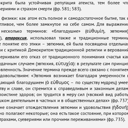
окрита была устойчивая репутация атеиста, тем более чт
ериями и страхом смерти (фр. 581; 583).
изики: как атом есть полное и самодостаточное бытие, так 
стливое, чем более замкнутое на себе самом. Для выражени
есколько терминов: «благодушие» (εὐθυμίη, эвтюмия)
η),
атараксия
, использовал также и традиционные термин
е понятие его этики – эвтюмия, ей была посвящена отдельна
язи с критикой Демокритом традиционной религии и веровани
еркивали его отказ от традиционного понимания счастья ка
дачным случаем (эвтюхия, εὐτυχία): в результате сам принци
вленность. Значение термина прежде всего связано с понятие
довольствиям: «Эвтюмия возникает благодаря умеренности 
адающий благодушием (ὁ εὔθυμος – по существу мудрец) умее
ству и славе, он стремится к справедливым и законным делам
поистине здоров; он трудится в меру сил («всякий вид работ
шком деятельным в частных и в общественных делах» (фр. 737)
не означает отождествления эвтюмии и удовольствия (ἡδονή)
о полагают некоторые; она есть такое состояние, при которо
трахами, суевериями или прочими переживаниями» (фр. 735).