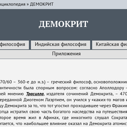
нциклопедия
»
ДЕМОКРИТ
ДЕМОКРИТ
 философия
Индийская философия
Китайская ф
Приложения
70/60 – 360-е до н.э.) – греческий философ, основоположни
 античности была спорным вопросом: согласно Аполлодору 
афией мнению
Трасилла
, издателя сочинений Демокрита, – 470
ереданной Диогеном Лаэртием, он учился у «каких-то магов 
у Демокрита за то, что тот угостил проходившее через Фраки
отца истратил свою часть богатого наследства на путешествия
торое время жил в Афинах, где инкогнито слушал Сократа
итается, что наибольшее влияние оказал на Демокрита атомис