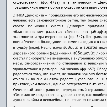
существования (фр. 472а), и в античности у Дем
традиционную веру в богов и судьбу он связывал с суев
ЭТИКА Демокрита – продолжение его атомистической ф
человек есть самодостаточное бытие, тем более сча
своего понимания счастья Демокрит придумал н
«благосостояние» (εὐεστώ), «бесстрашие» (ảθαμβί
«гармония» и «размеренность» (фр. 742). Центрально
книга. Учение о благодушии-эвтюмии находится в св
в судьбу (тюхе). Неологизмы εὐθυμία и εὐεστώ подч
дарованного богами (эвдаймония, εὐδαιμονία) либо у
счастья приобретал не внешнюю, а внутреннюю обусло
меры, самоограничения по отношению к телесным у
удовольствиях и размеренной жизни» (фр. 657). Обл
радоваться тому, что имеет, не завидуя чужому богат
отчего «и во сне и наяву» радостен, уравновешен и 
приятнее, чем покой»), однако остерегается быть «сли
Отчетливый мотив радости, передаваемый термином, 
«Эвтюмия не тождественна удовольствию, как ошибочн
душа спокойна и неколебима, не терзается никакими с