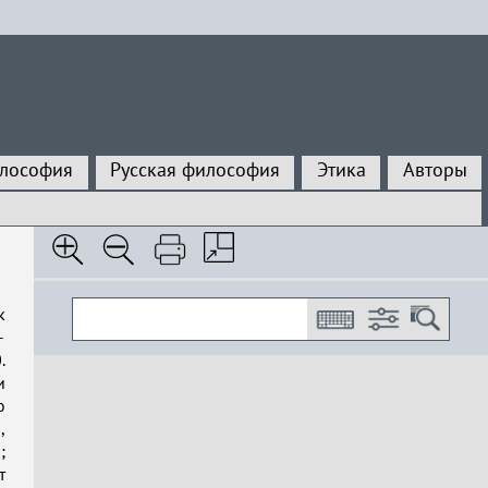
илософия
Русская философия
Этика
Авторы
к
–
.
и
ю
,
;
т