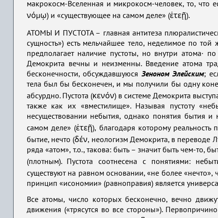
макрокосм-Вселенная и микрокосм-человек, то, что ес
νόμω̦) и «существующее на самом деле» (ἐτεῇ).
АТОМЫ И ПУСТОТА – главная антитеза плюралистичес
сущность») есть мельчайшее тело, неделимое по той
предполагает наличие пустоты, но внутри атома· п
Демокрита вечны и неизменны. Введение атома тр
бесконечности, обсуждавшуюся
Зеноном Элейским
; е
тела был бы бесконечен, и мы получили бы одну коне
абсурдно. Пустота (κενόν) в системе Демокрита выступ
также как их «вместилище». Называя пустоту «неб
несуществовании небытия, однако понятия бытия и 
самом деле» (ἐτεῇ), благодаря которому реальность п
бытие, нечто (δέν, неологизм Демокрита, в переводе Лу
ряда «атом», т.о., такова: быть – значит быть чем-то, 
(плотным). Пустота соотнесена с понятиями: небыт
существуют на равном основании, «не более «нечто», че
принцип «исономии» (равноправия) является универса
Все атомы, число которых бесконечно, вечно движу
движения («трясутся во все стороны»). Первопричин