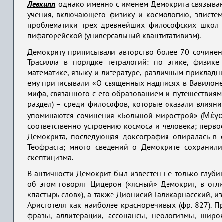
Левкипп
, однако именно с именем Демокрита связыва
учения, включающего физику и космологию, эпистем
проблематики трех древнейших философских школ Гр
пифагорейской (универсальный квантитативизм).
Демокриту приписывали авторство более 70 сочинен
Трасилла в порядке тетралогий: по этике, физике
математике, языку и литературе, различным прикладным
ему приписывали «О священных надписях в Вавилоне»
мифа, связанного с его образованием и путешествиям
раздел) – среди философов, которые оказали влияни
упоминаются сочинения «Большой мирострой» (Μέγα
соответственно устроению космоса и человека; перво
Демокрита, последующая доксография опиралась в 
Теофраста; много сведений о Демокрите сохранили
скептицизма.
В античности Демокрит был известен не только глуби
об этом говорят Цицерон («ясный» Демокрит, в отли
«пастырь слов»), а также Дионисий Галикарнасский, 
Аристотеля как наиболее красноречивых (фр. 827). П
фразы, аллитерации, ассонансы, неологизмы, широ