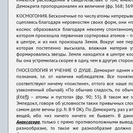
Имеются расхождения в свидетельствах о том, имеют
Демокрита пропорционален их величине (фр. 368; 369),
КОСМОГОНИЯ. Бесконечные по числу атомы непрерывно 
сцепляясь благодаря неровностям своих форм, они «
космос образовался благодаря некоему спонтанному
котором произошла первичная сортировка атомов – п
в центре, и из них произошла Земля. Вокруг нее пе
которая постепенно высыхала, влажная материя у
формировались звезды. Земля находится в центре ко
бы она устремилась скорее в одну, чем в другую сторону
ГНОСЕОЛОГИЯ И УЧЕНИЕ О ДУШЕ. Демокрит одним из 
познания, т.е. от наличия наблюдателя. Все поня
соответствуют ничему «поистине», оттого все наше п
узаконенный обычай). «По обычаю сладость, по обыча
(ὲτεῇ) – атомы и пустота» (фр. 90; 55). В таком ж
Эмпедокл, говоря об условности таких привычных слов
самом деле вечны (ср. fr. В 9 DK). По Демокриту, раз у ато
вещей, ибо «из ничего ничего не бывает». В дан
Анаксагора
, только с прямо противоположными вывода
разнообразие, то такое же разнообразие должно 