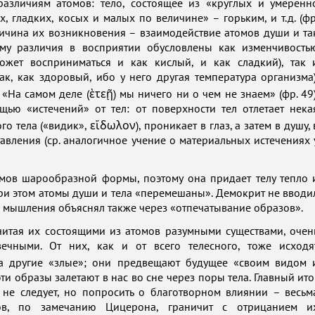
азличиям атомов: тело, состоящее из «круглых и умеренн
, гладких, косых и малых по величине» – горьким, и т.д. (фр
причина их возникновения – взаимодействие атомов души и та
ому различия в восприятии обусловлены как изменчивость
ожет восприниматься и как кислый, и как сладкий), так 
к, как здоровый, ибо у него другая температура организма)
На самом деле (ὲτεῇ) мы ничего ни о чем не знаем» (фр. 49)
ью «истечений» от тел: от поверхности тел отлетает нека
тела («видик», εἴδωλον), проникает в глаз, а затем в душу, 
авления (ср. аналогичное учение о материальных истечениях 
омов шарообразной формы, поэтому она придает телу тепло 
ри этом атомы души и тела «перемешаны». Демокрит не вводи
 мышления объяснял также через «отпечатывание образов».
читая их состоящими из атомов разумными существами, очен
чными. От них, как и от всего телесного, тоже исходя
 а другие «злые»; они предвещают будущее «своим видом 
ти образы залетают в нас во сне через поры тела. Главный ито
 не следует, но попросить о благотворном влиянии – весьм
гов, по замечанию Цицерона, граничит с отрицанием и