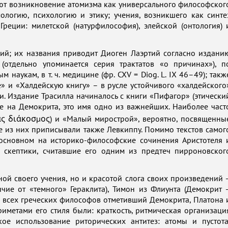
ют возникновение атомизма как универсального философског
ологию, психологию и этику; учения, возникшего как синте
еции: милетской (натурфилософия), элейской (онтология) 
ий; их названия приводит Диоген Лаэртий согласно издани
 (отдельно упоминается серия трактатов «о причинах»), п
 наукам, в т. ч. медицине (фр. CXV = Diog. L. IX 46–49); такж
 и «Халдейскую книгу» – в русле устойчивого «халдейского
и. Издание Трасилла начиналось с книги «Пифагор» (этически
е на Демокрита, это имя одно из важнейших. Наиболее част
ς διάκοσμος) и «Малый мирострой», вероятно, посвященны
е из них приписывали также Левкиппу. Помимо текстов самог
основном на историко-философские сочинения Аристотеля 
 скептики, считавшие его одним из предтеч пирроновског
ной своего учения, но и красотой слога своих произведений 
чие от «темного» Гераклита), Тимон из Флиунта (Демокрит 
из всех греческих философов отметивший Демокрита, Платона 
риметами его стиля были: краткость, ритмическая организаци
кое использование риторических антитез: атомы и пустота