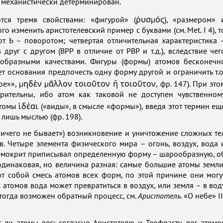
 механистически детерминирован.
тся тремя свойствами: «фигурой» (ῥυσμός), «размером» 
о изменить аристотелевский пример с буквами (см. Met. I 4), т
от Ь – поворотом; четвертая отличительная характеристика 
руг с другом (ВРР в отличие от РВР и т.д.), вследствие чег
ообразными качествами. Фигуры (формы) атомов бесконечн
 основания предпочесть одну форму другой и ограничить т.о
кое»», μηδὲν μᾶλλον τοιοῦτον ἢ τοιοῦτον, фр. 147). При это
рительны, ибо атом как таковой не доступен чувственном
омы ὶδέαι («виды», в смысле «формы»), введя этот термин ещ
лишь мыслью (фр. 198).
ничего не бывает») возникновение и уничтожение сложных те
. Четыре элемента физического мира – огонь, воздух, вода 
 Демокрит приписывал определенную форму – шарообразную, о
 одинаковая, но величина разная: самые большие атомы земли
ют собой смесь атомов всех форм, по этой причине они могу
атомов вода может превратиться в воздух, или земля – в вод
е тогда возможен обратный процесс, см.
Аристотель.
«О небе» II