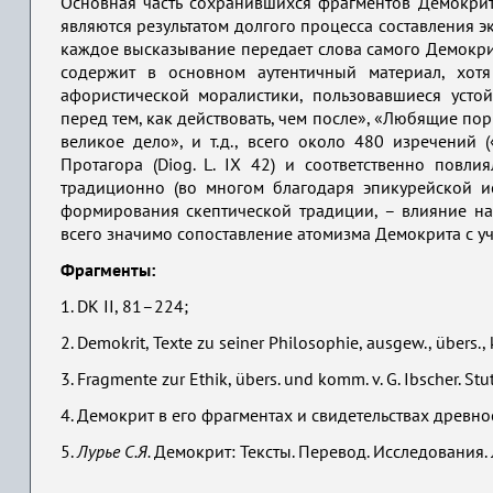
Основная часть сохранившихся фрагментов Демокрита
являются результатом долгого процесса составления эк
каждое высказывание передает слова самого Демокри
содержит в основном аутентичный материал, хот
афористической моралистики, пользовавшиеся усто
перед тем, как действовать, чем после», «Любящие пор
великое дело», и т.д., всего около 480 изречений 
Протагора (Diog. L. IX 42) и соответственно повл
традиционно (во многом благодаря эпикурейской и
формирования скептической традиции, – влияние н
всего значимо сопоставление атомизма Демокрита с 
Фрагменты:
1. DK II, 81–224;
2. Demokrit, Texte zu seiner Philosophie, ausgew., übers., k
3. Fragmente zur Ethik, übers. und komm. v. G. Ibscher. Stu
4. Демокрит в его фрагментах и свидетельствах древност
5.
Лурье С.Я.
Демокрит: Тексты. Перевод. Исследования. Л