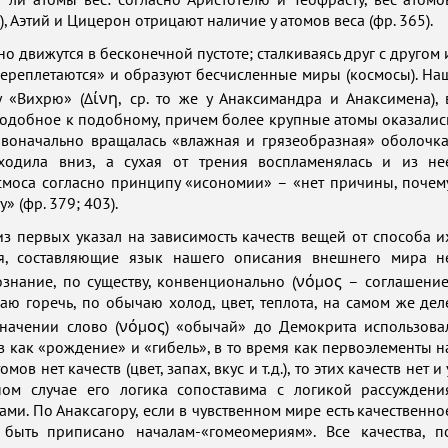
 ли атомы вес: согласно Аристотелю и Теофрасту, вес атомо
 Аэтий и Цицерон отрицают наличие у атомов веса (фр. 365).
движутся в бесконечной пустоте; сталкиваясь друг с другом 
переплетаются» и образуют бесчисленные миры (космосы). На
 «Вихрю» (Δίνη, ср. то же у Анаксимандра и Анаксимена), 
одобное к подобному, причем более крупные атомы оказалис
рвоначально вращалась «влажная и грязеобразная» оболочка
ходила вниз, а сухая от трения воспламенялась и из не
смоса согласно принципу «исономии» – «нет причины, почем
» (фр. 379; 403).
первых указал на зависимость качеств вещей от способа и
тия, составляющие язык нашего описания внешнего мира н
ознание, по существу, конвенционально (νόμος – соглашение
ю горечь, по обычаю холод, цвет, теплота, на самом же дел
е значении слово (νόμος) «обычай» до Демокрита использова
 как «рождение» и «гибель», в то время как первоэлементы н
мов нет качеств (цвет, запах, вкус и т.д.), то этих качеств нет и 
ном случае его логика сопоставима с логикой рассуждени
ми. По Анаксагору, если в чувственном мире есть качественно
быть приписано началам-«гомеомериям». Все качества, п