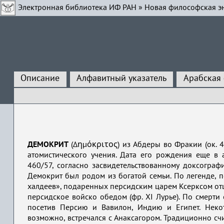
Электронная библиотека ИФ РАН
»
Новая философская э
Описание
Алфавитный указатель
Арабская
ДЕМОКРИТ
(Δημόκριτος) из Абдеры во Фракии (ок. 4
атомистического учения. Дата его рождения еще в
460/57, согласно засвидетельствованному доксогр
Демокрит был родом из богатой семьи. По легенде, п
халдеев», подаренных персидским царем Ксерксом отц
персидское войско обедом (фр. XI Лурье). По смерти 
посетив Персию и Вавилон, Индию и Египет. Неко
возможно, встречался с Анаксагором. Традиционно сч