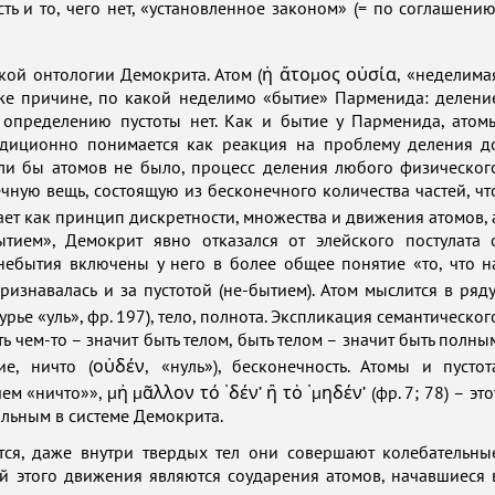
ть и то, чего нет, «установленное законом» (= по соглашению
кой онтологии Демокрита. Атом (ἡ ἄτομος οὐσία, «неделима
 же причине, по какой неделимо «бытие» Парменида: делени
о определению пустоты нет. Как и бытие у Парменида, атом
адиционно понимается как реакция на проблему деления д
сли бы атомов не было, процесс деления любого физическог
чную вещь, состоящую из бесконечного количества частей, чт
ает как принцип дискретности, множества и движения атомов, 
ытием», Демокрит явно отказался от элейского постулата 
небытия включены у него в более общее понятие «то, что н
ризнавалась и за пустотой (не-бытием). Атом мыслится в ряду
рье «уль», фр. 197), тело, полнота. Экспликация семантическог
быть чем-то – значит быть телом, быть телом – значит быть полны
ие, ничто (οὐδέν, «нуль»), бесконечность. Атомы и пустот
м «ничто»», μἠ μᾶλλον τό ῾δέν’ ἢ τὁ ῾μηδέν’ (фр. 7; 78) – это
льным в системе Демокрита.
тся, даже внутри твердых тел они совершают колебательны
ой этого движения являются соударения атомов, начавшиеся 