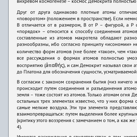
вихревом космогенезе – космос Демокрита полностью
Друг от друга одинаково плотные атомы отличаю
«поворотом» (положением в пространстве). Если немног
В отличается от в размером, В от Р – фигурой, а Р 
«порядок» – относится к способу соединения атомов д
составленные из атомов макротела обладают разн
разнообразны, ибо согласно принципу «исономии» нет
количество форм атомов («не более «такое», чем «та
все рассуждения о формах атомов полностью умоз
восприятию (ảπαθής), и сам Демокрит называл свои ат
до Платона для обозначения сущности, усматриваемой 
В согласии с законом сохранения бытия («из ничего 
происходит путем соединения и разъединения атомов
земля – тоже состоят из атомов. Только атомам огня
остальных трех элементах известно, что у них форма
самые мелкие воздуха. Эти три элемента представля
взаимопревращаться: путем выделения более крупных 
(критику этого воззрения с замечанием о том, а как ж
4).