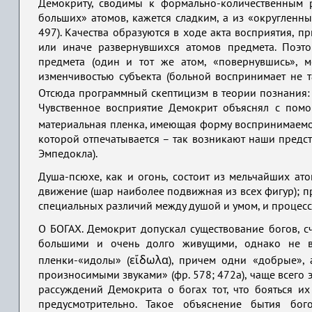
Демокриту, сводимы к формально-количественным р
больших» атомов, кажется сладким, а из «округленных
497). Качества образуются в ходе акта восприятия, 
или иначе развернувшихся атомов предмета. Поэт
предмета (один и тот же атом, «повернувшись», м
изменчивостью субъекта (больной воспринимает не та
Отсюда программный скептицизм в теории познания: «
Чувственное восприятие Демокрит объяснял с помощ
материальная пленка, имеющая форму воспринимаемого 
которой отпечатывается – так возникают наши предст
Эмпедокла).
Душа-псюхе, как и огонь, состоит из мельчайших ат
движение (шар наиболее подвижная из всех фигур); п
специальных различий между душой и умом, и процесс
О БОГАХ. Демокрит допускал существование богов, с
большими и очень долго живущими, однако не ве
пленки-«идолы» (εἴδωλα), причем одни «добрые»,
произносимыми звуками» (фр. 578; 472а), чаще всего э
рассуждений Демокрита о богах тот, что бояться их
предусмотрительно. Такое объяснение бытия бо