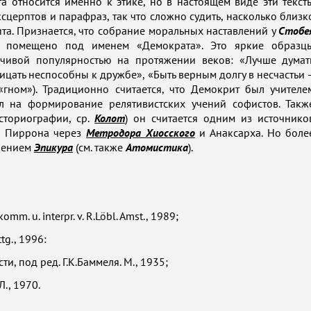
 относится именно к этике, но в настоящем виде эти текст
сцерптов и парафраз, так что сложно судить, насколько близк
та. Признается, что собрание моральных наставлений у
Стобе
я помещено под именем «Демократа». Это яркие образц
йчивой популярностью на протяжении веков: «Лучше думат
ицать неспособны к дружбе», «Быть верным долгу в несчастьи 
(«гном»). Традиционно считается, что Демокрит был учителе
иял на формирование релятивистских учений софистов. Такж
сториографии, ср.
Колот
) он считается одним из источнико
а Пиррона через
Метродора Хиосского
и Анаксарха. Но боле
учением
Эпикура
(см. также
Атомистика
).
omm. u. interpr. v. R.Löbl. Amst., 1989;
ttg., 1996:
и, под ред. Г.К.Баммеля. М., 1935;
., 1970.