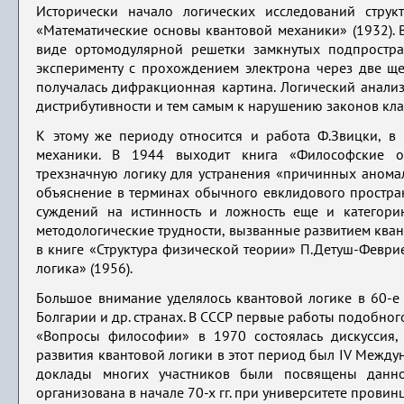
Исторически начало логических исследований стру
«Математические основы квантовой механики» (1932).
виде ортомодулярной решетки замкнутых подпростран
эксперименту с прохождением электрона через две ще
получалась дифракционная картина. Логический анализ
дистрибутивности и тем самым к нарушению законов кла
К этому же периоду относится и работа Ф.Звицки, в
механики. В 1944 выходит книга «Философские ос
трехзначную логику для устранения «причинных анома
объяснение в терминах обычного евклидового простран
суждений на истинность и ложность еще и категори
методологические трудности, вызванные развитием ква
в книге «Структура физической теории» П.Детуш-Феврие
логика» (1956).
Большое внимание уделялось квантовой логике в 60-е 
Болгарии и др. странах. В СССР первые работы подобного
«Вопросы философии» в 1970 состоялась дискуссия,
развития квантовой логики в этот период был IV Междун
доклады многих участников были посвящены данно
организована в начале 70-х гг. при университете провин