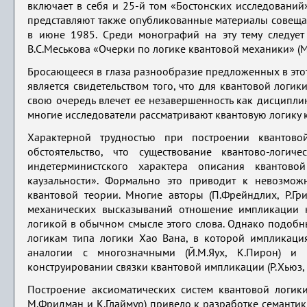
включает в себя и 25-й том «Бостонских исследовани
представляют также опубликованные материалы совещани
в июне 1985. Среди монографий на эту тему следует 
В.С.Меськова «Очерки по логике квантовой механики» (М.
Бросающееся в глаза разнообразие предложенных в это
является свидетельством того, что для квантовой логик
свою очередь влечет ее незавершенность как дисципли
многие исследователи рассматривают квантовую логику 
Характерной трудностью при построении квантово
обстоятельство, что существование квантово-лог
индетерминистского характера описания квантово
каузальности». Формально это приводит к невозмо
квантовой теории. Многие авторы (П.Фрейндлих, Р.Гри
механических высказываний отношение импликации не
логикой в обычном смысле этого слова. Однако подоб
логикам типа логики Хао Вана, в которой импликаци
аналогии с многозначными (Й.М.Яух, К.Пирон) и 
конструировании связки квантовой импликации (Р.Хьюз, Г.
Построение аксиоматических систем квантовой логики 
М.Фридман и К.Глаймур) привело к разработке семантик