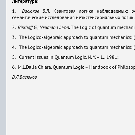
Литература:
1.
Васюков В.Л.
Квантовая логика наблюдаемых: ре
семантические исследования неэкстенсиональных логик. 
2.
Birkhoff G.
,
Neumann J. von.
The Logic of quantum mechanics
3. The Logico-algebraic approach to quantum mechanics: (Vol
4. The Logico-algebraic approach to quantum mechanics: (Vo
5. Current Issues in Quantum Logic. N. Y. – L., 1981;
6. M.L.Dalla Chiara. Quantum Logic – Handbook of Philosophi
В.Л.Васюков