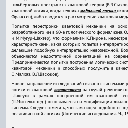
гильбертовых пространств квантовой теории (В.Э.Стах
квантовой логики, когда техника
модальной логики
испо
Фраассен), либо вводится в рассмотрение квантовая мода
Попытка перестройки квантовой механики на осно
разработанного им в 60-е гг. логического формализма.
и М.Мугур-Шахтер), что формализм К.Пирона, несмотр
характеристиками, из-за которых попытка интерпретиро
делающие подобную интерпретацию невозможной. Возмо
объясняются недостаточной ориентацией на соврем
Предпринимаются попытки построения логических сист
квантовой механики и способных послужить в качест
О.Малхаз, В.Л.Васюков).
Новое направление исследований связано с системами 
логики и квантовой
вероятности
на случай релятивист
Г.Такеути в рамках построенной им квантовой те
(П.Миттельштедт) основывается на модификации диало
системы. Следует отметить, что сама идея подобного п
релятивистской логики» (Логические исследования. М., 1