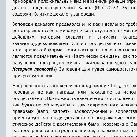
приобрели положительный вид и возникли раньше отрицат
декалог предшествует Книге Завета (Исх 20:22–23), 
содержит близкие декалогу заповеди.
Заповеди декалога предъявлены не как идеальное треб
Бог открывает себя к живому не как потусторонне-мисти
действиях, которым следуют и внимают; благ
взаимоподдерживаюшем усилии осуществляется жизн
категорической форме – они насыщены повествовательн
являются повелительными. Фактически они даны как п
нарушение прекращает жизнь – жизнь заповедана, запо
Нагорная проповедь
). Заповеди для иудея самодостаточ
присутствует в них.
Направленность заповедей на подражание Богу, их сл
переданы не как награда или наказание за испол
осуществления. Возможность внеэтического исполнения
как будто не обнаруживают для современного человек
правовых (напр., запреты идолослужения и воровств
ориентирует заповеди декалога на подражание Богу
этическое действие десятисловия было невозможно. За
распространялся и на родственников, и на животных, не