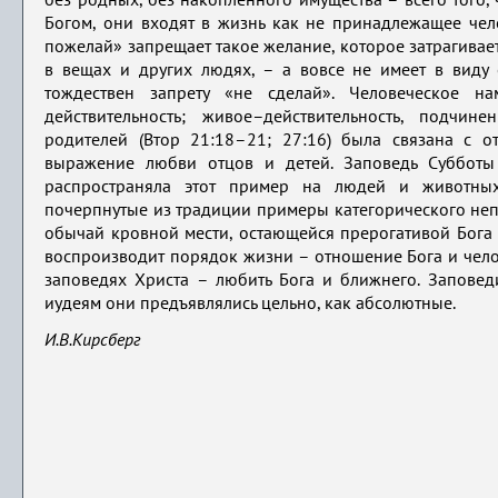
без родных, без накопленного имущества – всего того,
Богом, они входят в жизнь как не принадлежащее чело
пожелай» запрещает такое желание, которое затрагивае
в вещах и других людях, – а вовсе не имеет в виду 
тождествен запрету «не сделай». Человеческое 
действительность; живое–действительность, подчи
родителей (Втор 21:18–21; 27:16) была связана с 
выражение любви отцов и детей. Заповедь Субботы
распространяла этот пример на людей и животных
почерпнутые из традиции примеры категорического непр
обычай кровной мести, остающейся прерогативой Бога – 
воспроизводит порядок жизни – отношение Бога и челов
заповедях Христа – любить Бога и ближнего. Заповед
иудеям они предъявлялись цельно, как абсолютные.
И.В.Кирсберг