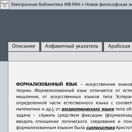
Электронная библиотека ИФ РАН
»
Новая философская э
Описание
Алфавитный указатель
Арабская
ФОРМАЛИЗОВАННЫЙ ЯЗЫК
– искусственная знаков
теории. Формализованный язык отличается от ест
мышления, от искусственных языков типа Эсперан
определенной части естественного языка с соотв
математики и др.), от
алгоритмического языка
типа об
задача – служить средством фиксации (формализа
вводить отношение логического следования и пон
формализованным языком была
силлогистика
Аристот