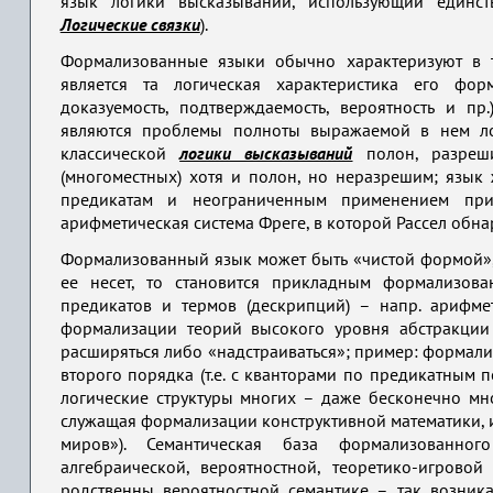
язык логики высказываний, использующий единст
Логические связки
).
Формализованные языки обычно характеризуют в 
является та логическая характеристика его фор
доказуемость, подтверждаемость, вероятность и п
являются проблемы полноты выражаемой в нем лог
классической
логики высказываний
полон, разреш
(многоместных) хотя и полон, но неразрешим; язык
предикатам и неограниченным применением при
арифметическая система Фреге, в которой Рассел обн
Формализованный язык может быть «чистой формой», 
ее несет, то становится прикладным формализов
предикатов и термов (дескрипций) – напр. арифме
формализации теорий высокого уровня абстракции
расширяться либо «надстраиваться»; пример: формали
второго порядка (т.е. с кванторами по предикатным
логические структуры многих – даже бесконечно мно
служащая формализации конструктивной математики, 
миров»). Семантическая база формализованног
алгебраической, вероятностной, теоретико-игров
родственны вероятностной семантике – так возника