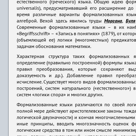
естественного (греческого) языка. Общую идею форм
universalis), предусматривавший его расширение до 
время различные варианты формализованных язык
алгеброй. Вехой здесь явились труды
Моргана
,
Буля
Современные формализованные языки – в их наи
«Begriffsschrift» – «Запись в понятиях» (1879), от ко
(объемлющей ее) логики (многоместных) предикато
задачам обоснования математики.
Характерная структура таких формализованных я
определение (правильно построенной) формулы языка, 
правил преобразования, которые сохраняют выде
доказуемость и др.). Добавление правил преобр
исчисление. Существует много видов формализованных
построений, систем натурального («естественного»)
систем «логики спора» и многих других.
Формализованные языки различаются по своей логич
полной мере действуют аристотелевские законы тожде
логической двузначности) и кончая многочисленными 
иные принципы, вводить многозначность оценок ф
логические средства в том или ином смысле минимизи