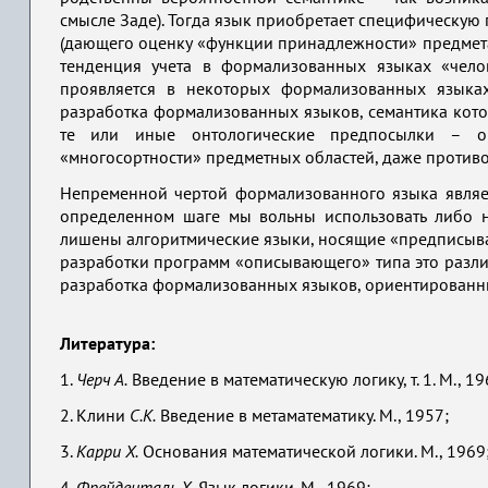
смысле Заде). Тогда язык приобретает специфическую
(дающего оценку «функции принадлежности» предмета
тенденция учета в формализованных языках «чело
проявляется в некоторых формализованных языка
разработка формализованных языков, семантика кото
те или иные онтологические предпосылки – о
«многосортности» предметных областей, даже противор
Непременной чертой формализованного языка являет
определенном шаге мы вольны использовать либо н
лишены алгоритмические языки, носящие «предписыва
разработки программ «описывающего» типа это различ
разработка формализованных языков, ориентированны
Литература:
1.
Черч А.
Введение в математическую логику, т. 1. М., 19
2. Клини
С.К.
Введение в метаматематику. М., 1957;
3.
Карри Х.
Основания математической логики. М., 1969