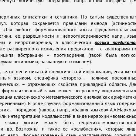
венную логическую операцию, напр. штрих Шеффера (см
терминах синтактики и семантики. Но самым существенны
мул, которая сохраняется правилами вывода (истинность
р.). Для любого формализованного языка фундаментальным
ики, ее разрешимости и непротиворечивости; напр., язы
им и непротиворечив, а классической
логики предикато
 же расширенного исчисления предикатов – с кванторами п
нципа абстракции – противоречив (такой была логико
аружил антиномию, названную его именем).
т.е. не нести никакой внелогической информации; если же о
анным языком, специфика которого – наличие постоянны
тических, – отражающих свойства прикладной области. Дл
 формализованный язык может по-разному видоизменяться
зация классического математического анализа как арифметик
 переменным). В ряде случаев формализованный язык содержи
гих – порядков (такова, напр., «башня языков» А.А.Маркова
или интерпретация модальностей в виде иерархии «возможны
о языка логики может быть теоретико-множественной
ой и др. Возможны и такие ее «ослабления», которые лиш
ет, напр., формализованный язык «расплывчатой логики» (