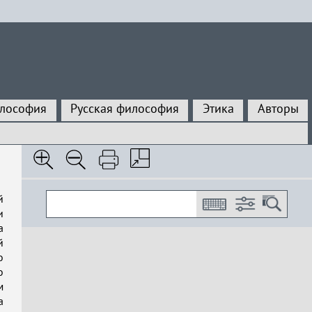
илософия
Русская философия
Этика
Авторы
й
и
а
й
о
о
м
а