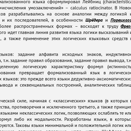
ализованного языка сформулировал Лейбниц (characteristic
«исчисления умозаключений» – calculus ratiocinator. В Ново
ов разрабатывались на основе аналогии между логикой 
и их последователей, в особенности
Шрёдера
и
Порецког
более распространенных формах – восходят к труду
Фрег
торого идет главная линия развития языка логики высказываний 
в, а также применение этих логических языковых средств 
зыков: задание алфавита исходных знаков, индуктивно
т.н. задание правил образования, задание правил вывода, т.н
ленную логическую характеристику формул (истинность
азования превращает формализованный язык в логическо
 языков: это прежде всего языки дедуктивно-аксиоматически
 вывода и секвенциальных построений, аналитических таблиц
еской силе, начиная с «классических» языков (в которых 
ства, противоречия и исключенного третьего, а также принци
языками неклассических логик, позволяющих ослаблять те ил
ормул либо их модальности. Разработаны языки, в которы
руются. Таковы языки минимальной и положительной логик ил