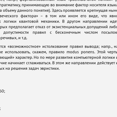
 прагматику, принимающую во внимание фактор носителя язык
 объему данного понятия). Здесь проявляется крепнущая нын
веческого фактора» – в том или ином его виде, что явн
х логики квантовой механики. В другом направлении иде
рых предполагает отказ от экзистенциальных допущений либ
 допустимости правил с бесконечным числом посылок
ечивых, и т.д.
ся «возможностное» истолкование правил вывода; напр., н
е использовать, скажем, правило modus ponens. Этой черт
ющий» характер. Но по мере развития компьютерной логики 
ие начинает сглаживаться. В этом же направлении действует 
х на решения задач эвристики.
60;
;