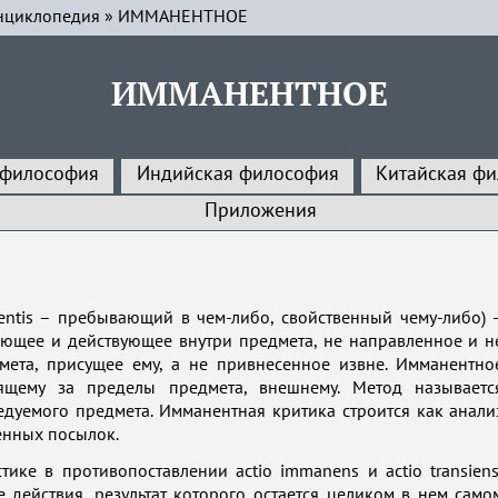
нциклопедия
»
ИММАНЕНТНОЕ
ИММАНЕНТНОЕ
 философия
Индийская философия
Китайская ф
Приложения
entis – пребывающий в чем-либо, свойственный чему-либо) 
ющее и действующее внутри предмета, не направленное и н
мета, присущее ему, а не привнесенное извне. Имманентно
ящему за пределы предмета, внешнему. Метод называетс
дуемого предмета. Имманентная критика строится как анали
енных посылок.
ике в противопоставлении actio immanens и actio transiens
 действия, результат которого остается целиком в нем само