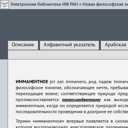
Электронная библиотека ИФ РАН
»
Новая философская э
Описание
Алфавитный указатель
Арабская
ИММАНЕНТНОЕ
(от лат. immanens, род. падеж imman
философское понятие, обозначающее нечто, пребыва
переходящее вовне; соответствующее природе пред
противопоставляется
трансцендентному
как выход
имманентным, когда он определяется природой иссле
последовательности проведения в доктрине ее собств
Термин «имманентное» впервые появляется в схоласт
которое воспроизводило аристотелевское различение