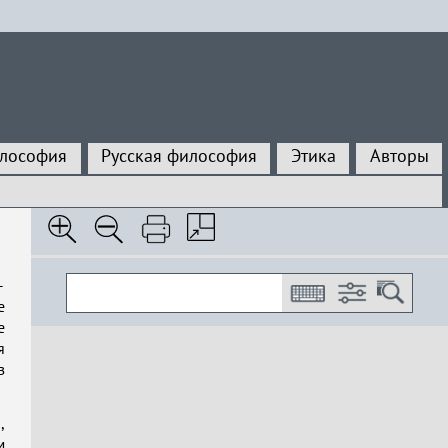
илософия
Русская философия
Этика
Авторы
–
е
е
я
з
,
м