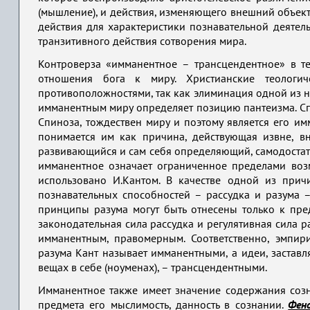
(мышление), и действия, изменяющего внешний объект
действия для характеристики познавательной деятельн
транзитивного действия сотворения мира.
Контроверза «имманентное – трансцендентное» в т
отношения бога к миру. Христианские теологи
противоположностями, так как элиминация одной из н
имманентным миру определяет позицию пантеизма. Спин
Спиноза, тождествен миру и поэтому является его имма
понимается им как причина, действующая извне, вн
развивающийся и сам себя определяющий, самодостат
имманентное означает ограниченное пределами воз
использовано И.Кантом. В качестве одной из прич
познавательных способностей – рассудка и разума 
принципы разума могут быть отнесены только к пр
законодательная сила рассудка и регулятивная сила р
имманентным, правомерным. Соответственно, эмпи
разума Кант называет имманентными, а идеи, застав
вещах в себе (ноуменах), – трансцендентными.
Имманентное также имеет значение содержания соз
предмета его мыслимость, данность в сознании.
Фен