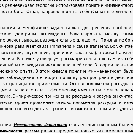
. Средневековая теология использовала понятие имманентног
ости бога (Отца), направленной на себя (Сына), в отличие о
еологии и метафизике задает каркас для решения проблем
ческие доктрины вынуждены балансировать между этим
их влечет выводы, разрушительные для догмы. Признание бог
оза различает causa immanens и causa transiens. Бог, считае
нентной, внутренней, причиной (causa sui), a causa transien
ешняя. В науке универсум рассматривается как сам из себ
очный и не нуждающийся во внешней силе. В теории познани
можного опыта. В этом смысле понятие «имманентное» был
ин заблуждения он видит попытку распространить действи
– за границы их применимости. Основоположения рассудка 
едмета нашего опыта – феноменам; именно на этом основан
азума. Эмпирическое применение рассудка и разума он считае
рически ориентированные основоположения рассудка и иде
ляющие нас выходить за границы возможного опыта и судить 
нания.
Имманентная философия
считает единственным бытие
оменология
рассматривает предметы только как имманентны