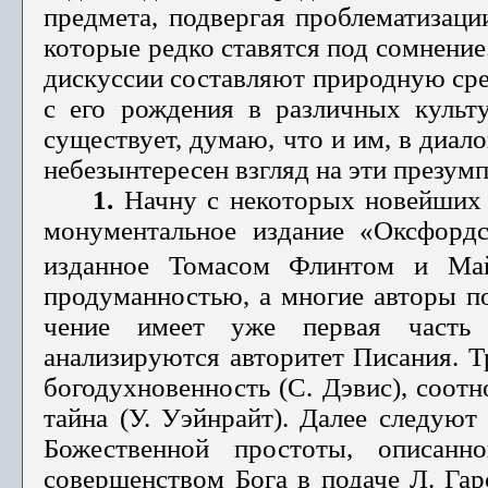
предмета, подвергая проблематизаци
которые редко ставятся под сомнение
дискуссии составляют при­родную сре
с его рождения в различных культу
существует, думаю, что и им, в диал
небезынтересен взгляд на эти презумп
1.
Начну с некоторых новейших и
монументальное издание «Оксфордс
изданное Томасом Флинтом и Ма
продуманностью, а многие авторы по
чение имеет уже первая часть «
анализируются авторитет Писания. Т
богодухновенность (С. Дэвис), соот­
тайна (У. Уэй­нрайт). Далее следую
Божественной простоты, описан
совершенством Бога в подаче Л. Гарс