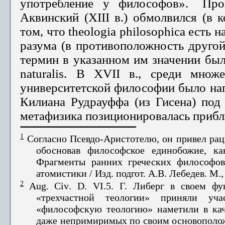
употребление у философов».
Прош
Аквинский (XIII в.) обмолвился (в 
том, что theologia philosophica есть
разума (в проти­воположность другой
термин в указанном им значении был
naturalis. В XVII в., среди мно
университетской философии было нап
Килиана Рудрауффа (из Гисена) под н
мета­физика позиционировалась прибл
1
Согласно Псевдо-Аристотелю, он привел рац
обосновав философское единобожие, ка
Фрагменты ранних греческих философов
атомистики / Изд. подгот. А.В. Лебедев. М., 
2
Aug
.
Civ
.
D
.
VI
.5. Г. Либерг в своем фу
«трехчастной теологии» приняли учас
«философскую теологию» наме­тили в кач
даже непримиримых по своим основополо