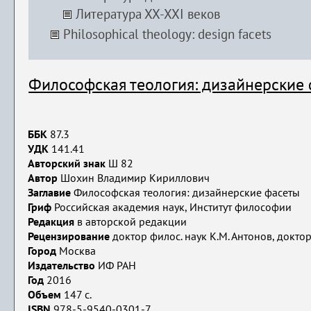
Литература ХХ-ХХI веков
Philosophical theology: design facets
Философская теология: дизайнерские
ББК
87.3
УДК
141.41
Авторский знак
Ш 82
Автор
Шохин Владимир Кириллович
Заглавие
Философская теология: дизайнерские фасеты
Гриф
Российская академия наук, Институт философии
Редакция
в авторской редакции
Рецензирование
доктор филос. наук К.М. Антонов, доктор
Город
Москва
Издательство
ИФ РАН
Год
2016
Объем
147 с.
ISBN
978-5-9540-0301-7