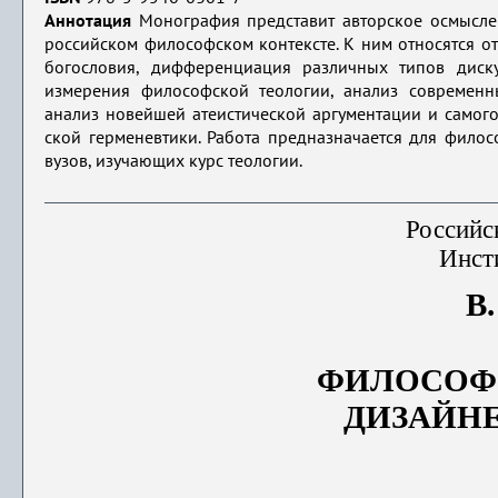
Аннотация
Монография представит авторское осмысле
российском философ­ском контексте. К ним относятся 
богословия, дифференциация различных типов диску
измерения философской теологии, анализ современны
анализ новейшей атеистической аргументации и самог
ской герменевтики. Работа предназначается для филосо
вузов, изуча­ющих курс теологии.
Российс
Инст
В
ФИЛОСОФ
ДИЗАЙН