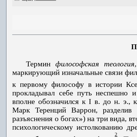
П
Термин
философская теология,
маркирующий изначальные связи фило
к первому философу в ис­тории Ксе
прокладывал себе путь неспешно 
вполне обозначился к I в. до н. э.,
Марк Теренций Варрон, разделив 
разъяснения о богах») на три вида, 
психологиче­скому истолкованию др
2