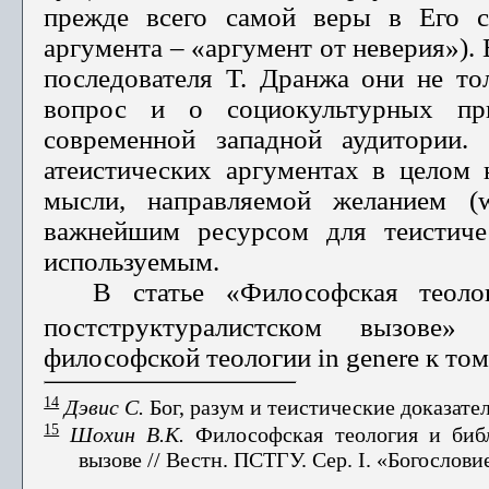
прежде всего самой веры в Его су
аргумента – «аргумент от не­верия»)
последователя Т. Дранжа они не то
вопрос и о социокультурных при
современной западной аудитории.
атеистических аргу­ментах в целом 
мысли, направляемой желанием (w
важнейшим ресурсом для теистиче
используемым.
В статье «Философская теоло
постструктуралистском вызове
философской теологии in genere к том
14
Дэвис С.
Бог, разум и теистические доказатель
15
Шохин В.К.
Философская теология и библ
вызове // Вестн. ПСТГУ. Сер. I. «Богословие