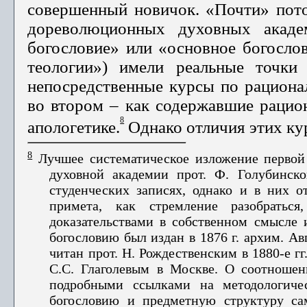
совершенный новичок. «Почти» пото
дореволюци­онных духовных академ
богословие» или «основное богослов
теологии») имели реальные точки
непосредственные курсы по рационал
во втором – как содержавшие рацион
8
апологетике.
Однако отличия этих ку
8
Лучшее систематическое изложение первой
духовной академии прот. Ф. Голубинског
студенческих записях, однако и в них о
примета, как стремление разобратьс
доказательствами в собственном смысле 
богословию был издан в 1876 г. архим. А
читан прот. Н. Рождественским в 1880-е г
С.С. Глаго­левым в Москве. О соотноше
подробными ссылками на методологичес
богословию и предметную структуру са