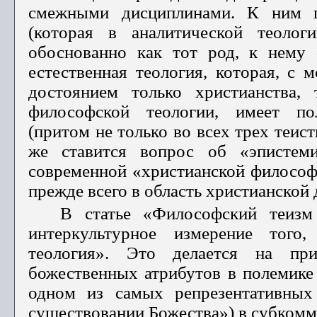
смежными дисциплинами. К ним п
(которая в аналитической теолог
обоснованно как тот род, к нему 
естественная теология, которая, с 
достоянием только христи­анства,
философской теологии, имеет пол
(притом не только во всех трех теист
же ставится вопрос об «эпистеми
современной «христианской фи­лософ
прежде всего в область христианской 
В статье «Философский теиз
интеркультурное измерение того,
теология». Это делается на при
божественных атрибутов в полемике с
одном из самых репрезентативных
существовании Божества») в субкомме