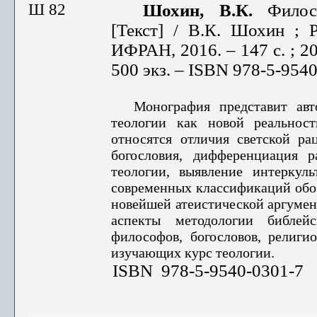
Ш 82
Шохин, В.К.
Филос
[Текст] / В.К. Шохин ; 
ИФРАН, 2016. – 147 с. ; 20 
500 экз. – ISBN 978-5-9540
Монография представит авт
теологии как новой реальнос
относятся отличия светской ра
богословия, дифференциация 
теологии, выявле­ние интеркул
современных классификаций обос
новейшей атеистической аргумен
аспекты методологии библей­
философов, богосло­вов, религи
изуча­ющих курс теологии.
ISBN 978-5-9540-0301-7