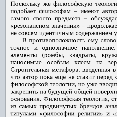
Поскольку же философскую теологи
подобает философам – имеют автор
самого своего предмета – обсужда
«резонансном зна­чении» – продолжае
не совсем идентичным содержанием у
В противоположность ему слов
точное и однозначное наполнение
элементы (ромбы, квадраты, круж
наносимые особым клеем на зерк
Строительная метафора, введенная в 
что автор пока еще не ставит перед 
философской теологии, но уже вводи
за­крепить на будущей общей поверхн
основания. Философская теология, ст
из самых про­двинутых брендов ана
титулами «философии религии» и «х