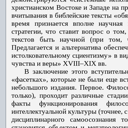
христианском Востоке и Западе на п
вчитывания в библейские тексты «обя
время при­знается вполне научная 
стратегии, что ставит вопрос о том,
текстов быть научной (при том, 
Предлагается и альтернатива обесп
истолкова­тельному сциентизму» в в
чувства и веры» XVIII–XIX вв.
В заключение этого вступитель
«фасетках», которые не были еще вс
небольшого издания. Первое. Филосо
только), проходит различные стадии
факты функционирования философ
интеллектуальной культуры (точнее, с
дис­циплинарного самоосознания 
становится объектом и метатеологич