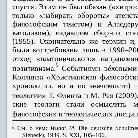
спустя. Этим он был обязан («хитро
только «набирать обороты» атеис
философским теистом) и Аласдеру
католиком), издавшим сборник ст
(1955). Окончательно же термин и,
были востребованы лишь в 1990–2000
отход «платонического» направ­ле
5
позитивизма.
Событиями вéховыми 
Коллинза «Христианская философска
хронологии, но и по значимости) 
теологии» Т. Флинта и М. Рея (2009)
ские теологи стали осмыслять м
философских и теологических дисцип
3
См
.
о
нем
:
Wundt M.
Die deutsche Schulmet
Siebeck
), 1939.
S
.
XXI
, 105–106.