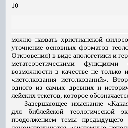
10
можно назвать христианской филосо
уточнение основных форматов теолог
Откровения) в виде апологетики и ге
метатеоретическими функциями 
возможности в качестве не только и
«истолкования истолкований». Вто
одного из самых древних и историч
лейских текстов, которое обозначается
Завершающее изыскание «Какая
для библейской теологической э
продолжением темы предыду­щего 
демонстриру­ются «системные непола