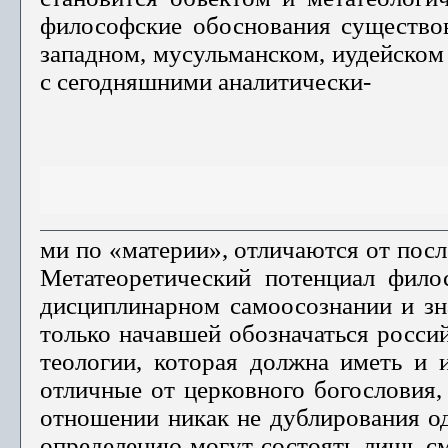
философские обосно­вания существо
западном, мусульманском, иудейском 
с сегодняшними аналитически-
ми по «материи», отличаются от посл
Метатеоретический потенциал фило
дисциплинарном самоосо­знании и зн
только начавшей обозначаться россий
теологии, которая должна иметь и 
отличные от церковного бого­словия,
отношении никак не дублирования од
определению могут состоять лишь см