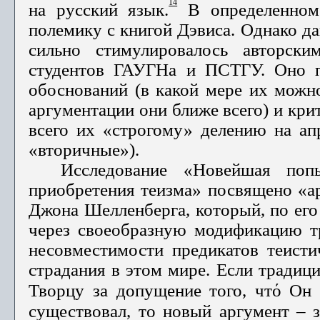
14
на русский язык.
В определенном 
полемику с книгой Дэвиса. Однако д
сильно стимулировалось авторск
студентов ГАУГНа и ПСТГУ. Оно п
обоснований (в какой мере их можно
аргументации они ближе всего) и кр
всего их «строгому» делению на ап
«вторичные»).
Исследование «Новейшая поп
приобретения теизма» посвящено «ар
Джона Шелленберга, который, по его
через свое­образную модификацию тр
несовместимости предикатов теисти
страдания в этом мире. Если тра­диц
ό
Творцу за до­пущение того, чт
Он 
существовал, то новый аргумент – з