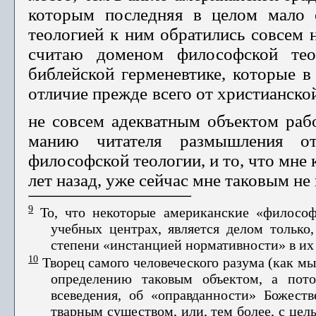
которым последняя в целом мало 
теологией к ним обратились со­всем 
считаю до­меном философской тео
библейской герменевтике, которые в
отличие прежде всего от христианской
не совсем адекватным объектом раб
манию читателя размышления от
философской теологии, и то, что мне
лет назад, уже сейчас мне таковым не
9
То, что некоторые американские «философ
учебных центрах, является делом только
степени «инстанцией нормативности» в их
10
Творец самого человеческого разума (как мы
определению таковым объектом, а пото
всеведения, об «оправ­данности» Божес
тварным существом, или, тем более, с це