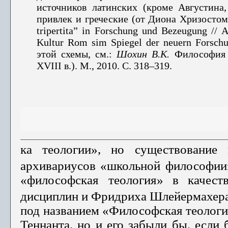
источников латинских (кроме Августина
привлек и греческие (от Диона Хризостом
tripertita” in Forschung und Bezeugung // 
Kultur Rom sim Spiegel der neuern Forsch
этой схемы, см.:
Шохин В.К.
Философия р
XVIII
в.). М
., 2010. С. 318–319.
ка теологии», но существование 
архивариусов «школьной философии» 
«философская теология» в каче­ст
дисциплин и Фри­дриха Шлейермахера
под названием «Философская теологи
Теннанта, но и его забыли бы, если 