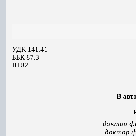
УДК 1
41.41
ББК 87.3
Ш 82
В авт
доктор фи
доктор ф